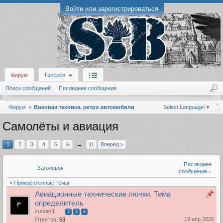
Войти или зарегистрироваться
Галерея
Форум
Поиск сообщений
Последние сообщения
Форум
Военная техника, ретро автомобили
Select Language
▼
Самолёты и авиация
1
2
3
4
5
6
→
11
Вперёд >
Последнее
Заголовок
сообщение ↓
» Прикрепленные темы
Авиационные технические лючки. Тема
определитель
zunder1
...
2
3
4
19 апр 2026
Ответов:
63