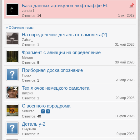
База данных артикулов люфтваффе FL
zunder1
1 окт 2019
Ответов:
14
» Обычные темы
На определение деталь от самолета(?)
Zahar_
31 май 2026
Ответов:
1
Фрагмент с авиации на определение
Meison
30 май 2026
Ответов:
9
Приборная доска опознание
Прокк
20 апр 2026
Ответов:
1
Тех.лючок немецкого самолета
Дитрих
20 апр 2026
Ответов:
1
С военного аэродрома
Schütze
...
2
3
11 фев 2026
Ответов:
40
Деталь у-2
Смутьян
9 фев 2026
Ответов:
2