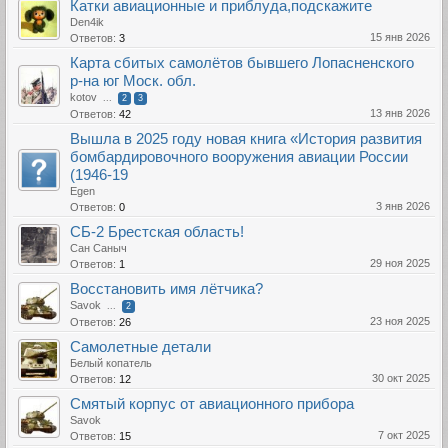
Катки авиационные и приблуда,подскажите
Den4ik
15 янв 2026
Ответов:
3
Карта сбитых самолётов бывшего Лопасненского
р-на юг Моск. обл.
kotov
...
2
3
13 янв 2026
Ответов:
42
Вышла в 2025 году новая книга «История развития
бомбардировочного вооружения авиации России
(1946-19
Egen
3 янв 2026
Ответов:
0
СБ-2 Брестская область!
Сан Саныч
29 ноя 2025
Ответов:
1
Восстановить имя лётчика?
Savok
...
2
23 ноя 2025
Ответов:
26
Самолетные детали
Белый копатель
30 окт 2025
Ответов:
12
Смятый корпус от авиационного прибора
Savok
7 окт 2025
Ответов:
15