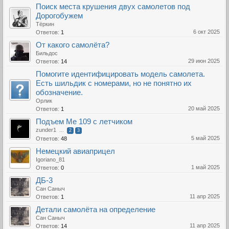
Поиск места крушения двух самолетов под
Дорогобужем
Тёркин
6 окт 2025
Ответов:
1
От какого самолёта?
Бильдос
29 июн 2025
Ответов:
14
Помогите идентифицировать модель самолета.
Есть шильдик с номерами, но не понятно их
обозначение.
Орлик
20 май 2025
Ответов:
1
Подъем Ме 109 с летчиком
zunder1
...
2
3
5 май 2025
Ответов:
48
Немецкий авиаприцел
Igoriano_81
1 май 2025
Ответов:
0
ДБ-3
Сан Саныч
11 апр 2025
Ответов:
1
Детали самолёта на определение
Сан Саныч
11 апр 2025
Ответов:
14