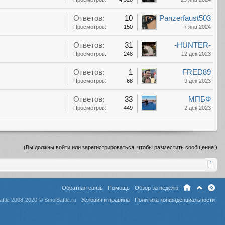
Ответов:
10
Panzerfaust503
Просмотров:
150
7 янв 2024
Ответов:
31
-HUNTER-
Просмотров:
248
12 дек 2023
Ответов:
1
FRED89
Просмотров:
68
9 дек 2023
Ответов:
33
МПБФ
Просмотров:
449
2 дек 2023
(Вы должны войти или зарегистрироваться, чтобы разместить сообщение.)
Обратная связь
Помощь
Обзор за неделю
ttle 2008-2020 ©
SmolBattle.ru
Условия и правила
Политика конфиденциальности