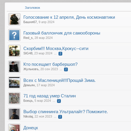
Заголовок
Голосование к 12 апреля, День космонавтики
Башня67
,
9 апр 2024
Газовый баллончик для самообороны
Red_s
,
28 мар 2024
Скорбим!!! Москва,Крокус--сити
SIG48
,
23 мар 2024
...
2
Кто посещает барбершоп?
Жульковъ
,
20 сен 2023
...
2
Всех с Масленицей!!!Прощай Зима.
Демьян
,
17 мар 2024
71 год назад умер Сталин
Боецъ
,
5 мар 2024
...
2
Выбор спиннинга Ультралайт? Поможите.
Nikolaj
,
22 ноя 2023
...
2
Донецк