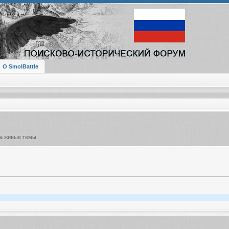
О SmolBattle
на живые темы