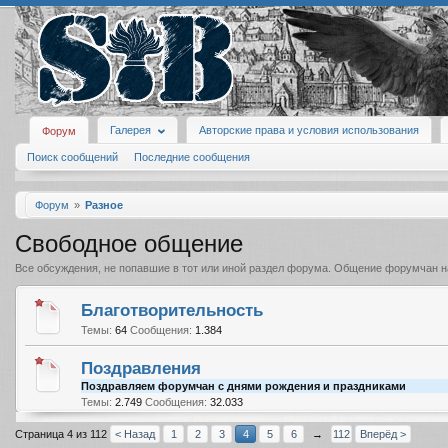
Галерея
Авторские права и условия использования
Форум
Поиск сообщений
Последние сообщения
Форум
Разное
Свободное общение
Все обсуждения, не попавшие в тот или иной раздел форума. Общение форумчан 
Благотворительность
Темы:
64
Сообщения:
1.384
Поздравления
Поздравляем форумчан с днями рождения и праздниками
Темы:
2.749
Сообщения:
32.033
Страница 4 из 112
< Назад
1
2
3
4
5
6
→
112
Вперёд >