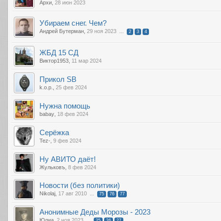
Архи
,
28 июн 2023
Убираем снег. Чем?
Андрей Бутерман
,
29 ноя 2023
...
2
3
4
ЖБД 15 СД
Виктор1953
,
11 мар 2024
Прикол SB
k.o.p.
,
25 фев 2024
Нужна помощь
babay
,
18 фев 2024
Серёжка
Tez-
,
9 фев 2024
Ну АВИТО даёт!
Жульковъ
,
8 фев 2024
Новости (без политики)
Nikolaj
,
17 авг 2010
...
75
76
77
Анонимные Деды Морозы - 2023
Юлиа
,
2 ноя 2023
...
25
26
27