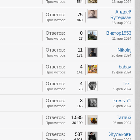
Просмотров:
554
13 мар 2024
Андрей
Ответов:
75
Бутерман
Просмотров:
840
13 мар 2024
Ответов:
0
Виктор1953
Просмотров:
27
11 мар 2024
Ответов:
11
Nikolaj
Просмотров:
171
26 фев 2024
Ответов:
4
babay
Просмотров:
141
19 фев 2024
Ответов:
4
Tez-
Просмотров:
78
9 фев 2024
Ответов:
3
kress 71
Просмотров:
145
8 фев 2024
Ответов:
1.535
Тата63
Просмотров:
36.109
26 янв 2024
Ответов:
537
Жульковъ
Просмотров:
4.928
25 янв 2024