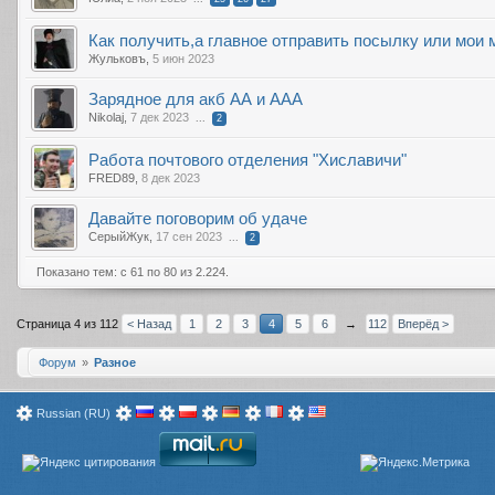
Как получить,а главное отправить посылку или мои 
Жульковъ
,
5 июн 2023
Зарядное для акб АА и ААА
Nikolaj
,
7 дек 2023
...
2
Работа почтового отделения "Хиславичи"
FRED89
,
8 дек 2023
Давайте поговорим об удаче
СерыйЖук
,
17 сен 2023
...
2
Показано тем: с 61 по 80 из 2.224.
Страница 4 из 112
< Назад
1
2
3
4
5
6
→
112
Вперёд >
Форум
Разное
Russian (RU)