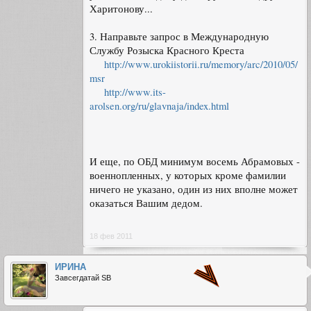
Харитонову...
3. Направьте запрос в Международную
Службу Розыска Красного Креста
http://www.urokiistorii.ru/memory/arc/2010/05/
msr
http://www.its-
arolsen.org/ru/glavnaja/index.html
И еще, по ОБД минимум восемь Абрамовых -
военнопленных, у которых кроме фамилии
ничего не указано, один из них вполне может
оказаться Вашим дедом.
18 фев 2011
ИРИНА
Завсегдатай SB