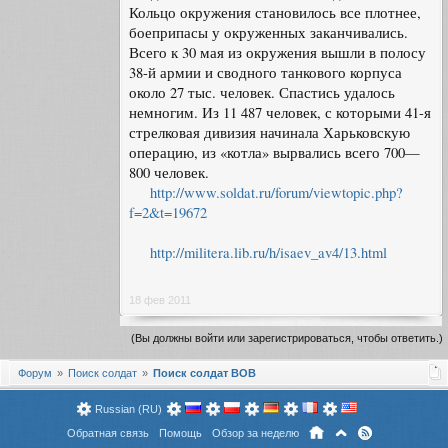
Кольцо окружения становилось все плотнее,
боеприпасы у окруженных заканчивались.
Всего к 30 мая из окружения вышли в полосу
38-й армии и сводного танкового корпуса
около 27 тыс. человек. Спастись удалось
немногим. Из 11 487 человек, с которыми 41-я
стрелковая дивизия начинала Харьковскую
операцию, из «котла» вырвались всего 700—
800 человек.
http://www.soldat.ru/forum/viewtopic.php?
f=2&t=19672
http://militera.lib.ru/h/isaev_av4/13.html
18 фев 2011
(Вы должны войти или зарегистрироваться, чтобы ответить.)
Форум
Поиск солдат
Поиск солдат ВОВ
Russian (RU)
Обратная связь
Помощь
Обзор за неделю