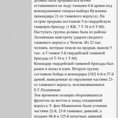
должна была прорываться всеми
оставшимися на ходу танками 6-й армии под
командованием генерал-майора Кузьмина
(командира 21-го танкового корпуса). На
острие прорыва поставили 5-ю гвардейскую
танковую бригаду (1 KB, 7 Т-34 и 6 Т-60).
Наступать группа должна была из района
Лозовеньки навстречу ударам сводного
танкового корпуса у Чепеля. Из 22 тыс.
человек, которые пошли на прорыв, вышли 5
тыс. и 5 танков 5-й гвардейской танковой
бригады (4 Т-34 и 1 Т-60).
Командир гвардейской танковой бригады был
ранен и попал в плен. Вторую группу
составили бойцы и командиры [342] 6-й и 57-й
армий, выведенные из окружения частями 23-
го танкового корпуса, возглавлявшимися
Е.Г.Пушкиным.
Тем временем позиции оборонявшихся
фронтом на восток и запад соединений
корпуса Э. фон Маккензена были усилены
частями 22-й, 23-й танковых дивизий, а
позднее 68-й и 125-й пехотных дивизий.