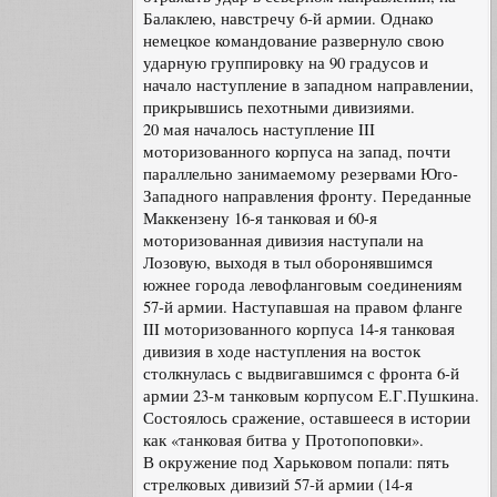
Балаклею, навстречу 6-й армии. Однако
немецкое командование развернуло свою
ударную группировку на 90 градусов и
начало наступление в западном направлении,
прикрывшись пехотными дивизиями.
20 мая началось наступление III
моторизованного корпуса на запад, почти
параллельно занимаемому резервами Юго-
Западного направления фронту. Переданные
Маккензену 16-я танковая и 60-я
моторизованная дивизия наступали на
Лозовую, выходя в тыл оборонявшимся
южнее города левофланговым соединениям
57-й армии. Наступавшая на правом фланге
III моторизованного корпуса 14-я танковая
дивизия в ходе наступления на восток
столкнулась с выдвигавшимся с фронта 6-й
армии 23-м танковым корпусом Е.Г.Пушкина.
Состоялось сражение, оставшееся в истории
как «танковая битва у Протопоповки».
В окружение под Харьковом попали: пять
стрелковых дивизий 57-й армии (14-я