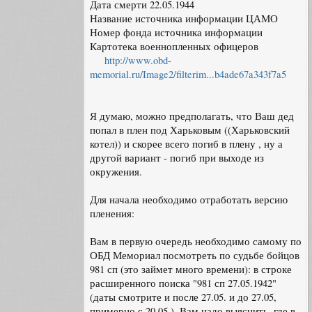
Дата смерти 22.05.1944
Название источника информации ЦАМО
Номер фонда источника информации
Картотека военнопленных офицеров
http://www.obd-
memorial.ru/Image2/filterim...b4ade67a343f7a5
Я думаю, можно предполагать, что Ваш дед
попал в плен под Харьковым ((Харьковский
котел)) и скорее всего погиб в плену , ну а
другой вариант - погиб при выходе из
окружения.
Для начала необходимо отработать версию
пленения:
Вам в первую очередь необходимо самому по
ОБД Мемориал посмотреть по судьбе бойцов
981 сп (это займет много времени): в строке
расширенного поиска "981 сп 27.05.1942"
(даты смотрите и после 27.05. и до 27.05,
примерно с 20.05.). Вам надо выяснить, где в