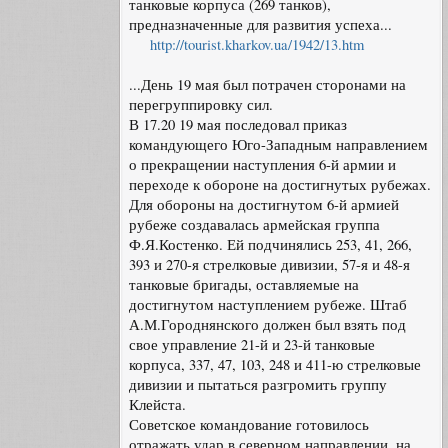
танковые корпуса (269 танков),
предназначенные для развития успеха...
http://tourist.kharkov.ua/1942/13.htm
...День 19 мая был потрачен сторонами на
перегруппировку сил.
В 17.20 19 мая последовал приказ
командующего Юго-Западным направлением
о прекращении наступления 6-й армии и
переходе к обороне на достигнутых рубежах.
Для обороны на достигнутом 6-й армией
рубеже создавалась армейская группа
Ф.Я.Костенко. Ей подчинялись 253, 41, 266,
393 и 270-я стрелковые дивизии, 57-я и 48-я
танковые бригады, оставляемые на
достигнутом наступлением рубеже. Штаб
А.М.Городнянского должен был взять под
свое управление 21-й и 23-й танковые
корпуса, 337, 47, 103, 248 и 411-ю стрелковые
дивизии и пытаться разгромить группу
Клейста.
Советское командование готовилось
отражать удар в северном направлении, на