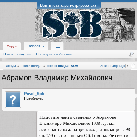
Войти или зарегистрироваться
Галерея
Форум
Поиск сообщений
Последние сообщения
Форум
Поиск солдат
Поиск солдат ВОВ
Select Language
▼
Абрамов Владимир Михайлович
Pavel_Spb
Новобранец
Помогите найти сведения о Абрамове
Владимире Михайловиче 1908 г.р. мл.
лейтенанте командире взвода хим.защиты 981
сп. 253 сд. по данным ОБД пропал без вести