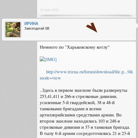
18 фев 2011
ИРИНА
Завсегдатай SB
Немного по "Харьковскому котлу"
http://www.trizna.ru/forum/download/file.p...9&
mode=view
..Здесь в первом эшелоне были развернуты
253,41,411 и 266-я стрелковые дивизии,
усиленные 5-й гвардейской, 38 и 48-й
танковыми бригадами и всеми
артиллерийскими средствами армии. Во
втором эшелоне находились 103 и 248-я
стрелковые дивизии и 37-я танковая бригада.
В тылу 6-й армии сосредоточились 21 и 23-й