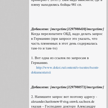
плену находились бойцы 981 сп.
Добавлено: [mergetime]1297980410[/mergetime]
Когда перелопатите ОБД, надо делать запрос
в Германию (при запросе это указать, что
часть плененных в этот день содержалась
там-то и там-то)
1. Вот одна из ссылок по запросам в
Германию.
http://www.dokst.ru/content/o-tsentre/tsentr-
dokumentatsii
Добавлено: [mergetime]1297980571[/mergetime]
2. Напишите запрос вот поэтому адресу -
alexander.haritonow@stsg.smwk.sachsen.de
указав – Господину доктору Александру