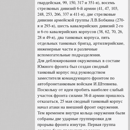
гвардейская, 99, 150, 317 и 351-я), восемь
стрелковых дивизий 6-й армии (41, 47, 103,
248, 253, 266, 337 и 411-я), две стрелковые
дивизии армейской группы Л.В.Бобкина (270-
я и 293-я), шесть кавалерийских дивизий 2-го
и 6-го кавалерийских корпусов (38, 62, 70, 26,
28 и 49-я), два танковых корпуса, пять
отдельных танковых бригад, артиллерийские,
инженерные части и различные
вспомогательные подразделения.
Для деблокирования окруженных в составе
Южного фронта был создан сводный
танковый корпус под руководством
заместителя командующего фронтом по
автобронетанковым войскам И.Штевнева.
Поскольку от идеи пробить наиболее слабый
участок фронта силами 38-й армии пришлось
отказаться, 25 мая сводный танковый корпус
начал атаки на внешний фронт окружения.
Тем временем внутри кольца окружения были
собраны две ударные группировки для
прорыва фронта изнутри. Первая группа