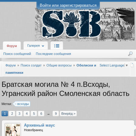
Войти или зарегистрироваться
Галерея
Форум
Поиск сообщений
Последние сообщения
Форум
Поиск солдат
Общие вопросы
Обелиски и
Select Language
▼
памятники
Братская могила № 4 п.Всходы,
Угранский район Смоленская область
Метки:
всходы
1
2
3
4
5
6
→
9
Вперёд >
Архивный маус
Новобранец