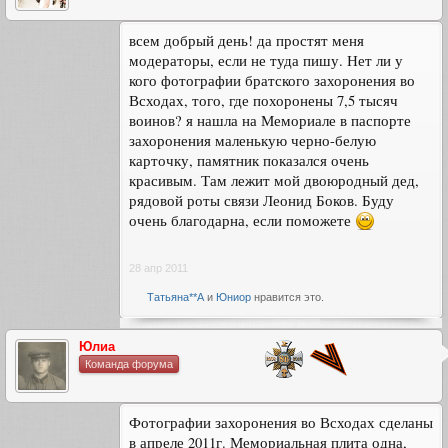
всем добрый день! да простят меня
модераторы, если не туда пишу. Нет ли у
кого фотографии братского захоронения во
Всходах, того, где похоронены 7,5 тысяч
воинов? я нашла на Мемориале в паспорте
захоронения маленькую черно-белую
карточку, памятник показался очень
красивым. Там лежит мой двоюродный дед,
рядовой роты связи Леонид Боков. Буду
очень благодарна, если поможете
28 апр 2011
Татьяна**А
и
Юниор
нравится это.
Юлиа
Команда форума
Фотографии захоронения во Всходах сделаны
в апреле 2011г. Мемориальная плита одна,