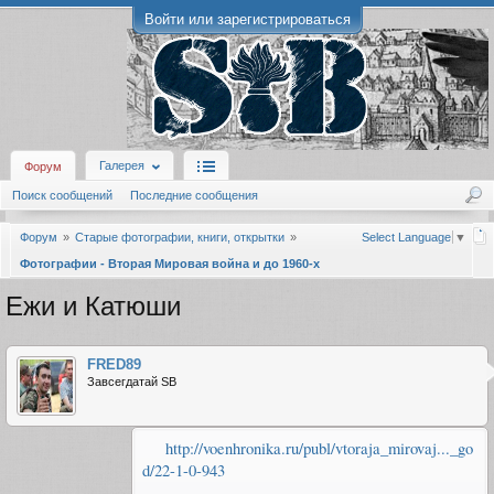
Войти или зарегистрироваться
Галерея
Форум
Поиск сообщений
Последние сообщения
Форум
Старые фотографии, книги, открытки
Select Language
▼
Фотографии - Вторая Мировая война и до 1960-х
Ежи и Катюши
FRED89
Завсегдатай SB
http://voenhronika.ru/publ/vtoraja_mirovaj..._go
d/22-1-0-943