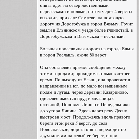
опять идет на север лиственными
перелесками и полями, потом через 4 версты
выходит, при селе Семлеве, на почтовую
дорогу из Дорогобужа в город Вязьму. Грунт
земли в Ельнинском уезде более глинистый, в
Дорогобужском и Вяземском – песчаный.
Большая проселочная дорога из города Ельня
в город Рославль, около 80 верст.
Она составляет прямое сообщение между
этими городами; проходима только в летнее
время. По выходу из Ельни, она пролегает в
направлении на юг, по мало возвышенным
полям и лугам, через деревни: Казариново,
где левее имеется пруд и мельница с
плотиной, Поповку, Липню и Передельники
до хутора Липина. Здесь через реку Десну
выстроен мост. Продолжаясь вдоль правого
берега этой реки 5 верст, до села
Новоспасское, дорога опять переходит по
двум мостам на левый ее берег, и при