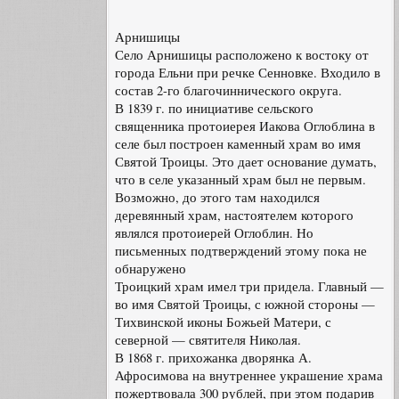
Арнишицы
Село Арнишицы расположено к востоку от
города Ельни при речке Сенновке. Входило в
состав 2-го благочиннического округа.
В 1839 г. по инициативе сельского
священника протоиерея Иакова Оглоблина в
селе был построен каменный храм во имя
Святой Троицы. Это дает основание думать,
что в селе указанный храм был не первым.
Возможно, до этого там находился
деревянный храм, настоятелем которого
являлся протоиерей Оглоблин. Но
письменных подтверждений этому пока не
обнаружено
Троицкий храм имел три придела. Главный —
во имя Святой Троицы, с южной стороны —
Тихвинской иконы Божьей Матери, с
северной — святителя Николая.
В 1868 г. прихожанка дворянка А.
Афросимова на внутреннее украшение храма
пожертвовала 300 рублей, при этом подарив