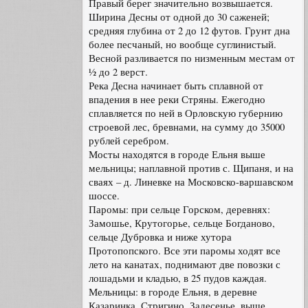
Правый берег значительно возвышается.
Ширина Десны от одной до 30 саженей;
средняя глубина от 2 до 12 футов. Грунт дна
более песчаный, но вообще суглинистый.
Весной разливается по низменным местам от
½ до 2 верст.
Река Десна начинает быть сплавной от
впадения в нее реки Стряны. Ежегодно
сплавляется по ней в Орловскую губернию
строевой лес, бревнами, на сумму до 35000
рублей серебром.
Мосты находятся в городе Ельня выше
мельницы; наплавной против с. Щипаня, и на
сваях – д. Линевке на Московско-варшавском
шоссе.
Паромы: при сельце Горском, деревнях:
Замошье, Крутогорье, сельце Богданово,
сельце Дубровка и ниже хутора
Протопопского. Все эти паромы ходят все
лето на канатах, поднимают две повозки с
лошадьми и кладью, в 25 пудов каждая.
Мельницы: в городе Ельня, в деревне
Казаринка, Стригино, Задесенье, выше