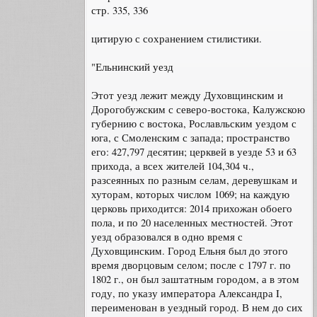
стр. 335, 336
цитирую с сохранением стилистики.
"Ельнинский уезд
Этот уезд лежит между Духовщинским и
Дорогобужским с северо-востока, Калужскою
губернию с востока, Рославльским уездом с
юга, с Смоленским с запада; пространство
его: 427,797 десятин; церквей в уезде 53 и 63
прихода, а всех жителей 104,304 ч.,
разсеянных по разным селам, деревушкам и
хуторам, которых числом 1069; на каждую
церковь приходится: 2014 прихожан обоего
пола, и по 20 населенных местностей. Этот
уезд образовался в одно время с
Духовщинским. Город Ельня был до этого
время дворцовым селом; после с 1797 г. по
1802 г., он был заштатным городом, а в этом
году, по указу императора Александра I,
переименован в уездный город. В нем до сих