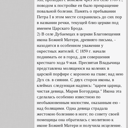
поводом к постройке ея было прекращение
повальной болезни. Память о пребывании
Петра I в этом месте сохранилась до сих пор
в названии речки, текущей близ церкви под
именем Царскаго Брода.
2) В селе Дубаемцах в церкви Благовещения
икона Божией Матери, древняго письма, -
находится в особенном уважении у
окрестных жителей. С 1859 г. начали
поднимать ее в город, для совершения
крестнаго хода 9 мая. Пресвятая Владычица
представлена молящеюся на коленях в
царской порфире с короною на главе; над нею
Дух св. в сиянии. С двух сторон иконы, в
клеймах следующая надпись: "царем царица,
чистая девица, Мария Богордица." Икона эта
сделалась особенно известною по
необыкновенным милостям, оказанным ею -
над болящими. Одна девица страдала
жестокою болезнию в ноге; по совету своей
помещицы она обратилась с молитвою к
иконе Божией Матери и получила исцеление.