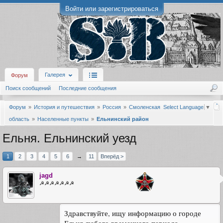
Войти или зарегистрироваться
Галерея
Форум
Поиск сообщений
Последние сообщения
Форум
История и путешествия
Россия
Смоленская
Select Language
▼
область
Населенные пункты
Ельнинский район
Ельня. Ельнинский уезд
1
2
3
4
5
6
→
11
Вперёд >
jagd
☭☭☭☭☭☭☭
Здравствуйте, ищу информацию о городе