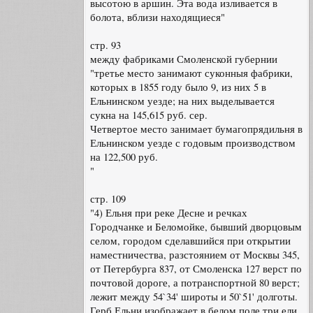
высотою в аршин. Эта вода изливается в
болота, вблизи находящиеся"
стр. 93
между фабриками Смоленской губернии
"третье место занимают суконныя фабрики,
которых в 1855 году было 9, из них 5 в
Ельнинском уезде; на них выделывается
сукна на 145,615 руб. сер.
Четвертое место занимает бумагопрядильня в
Ельнинском уезде с годовым производством
на 122,500 руб.
"
стр. 109
"4) Ельня при реке Десне и речках
Городчанке и Беломойке, бывший дворцовым
селом, городом сделавшийся при открытии
наместничества, разстоянием от Москвы 345,
от Петербурга 837, от Смоленска 127 верст по
почтовой дороге, а потранспортной 80 верст;
лежит между 54`34' широты и 50`51' долготы.
Герб Ельни изображает в белом поле три ели.