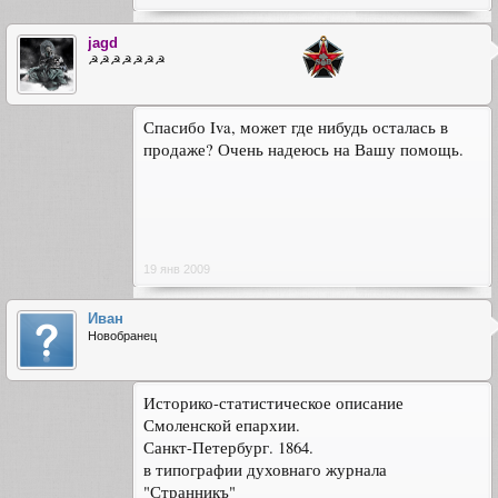
jagd
☭☭☭☭☭☭☭
Спасибо Iva, может где нибудь осталась в
продаже? Очень надеюсь на Вашу помощь.
19 янв 2009
Иван
Новобранец
Историко-статистическое описание
Смоленской епархии.
Санкт-Петербург. 1864.
в типографии духовнаго журнала
"Странникъ"