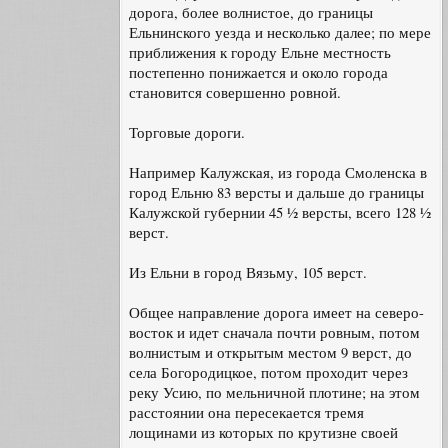
дорога, более волнистое, до границы
Ельнинского уезда и несколько далее; по мере
приближения к городу Ельне местность
постепенно понижается и около города
становится совершенно ровной.
Торговые дороги.
Например Калужская, из города Смоленска в
город Ельню 83 версты и дальше до границы
Калужской губернии 45 ½ версты, всего 128 ½
верст.
Из Ельни в город Вязьму, 105 верст.
Общее направление дорога имеет на северо-
восток и идет сначала почти ровным, потом
волнистым и открытым местом 9 верст, до
села Богородицкое, потом проходит через
реку Усию, по мельничной плотине; на этом
расстоянии она пересекается тремя
лощинами из которых по крутизне своей