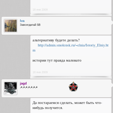
18 янв 2009
Iva
Завсегдатай SB
альтернативу будете делать?
http://admin.smolensk.ru/~elnia/Istoriy_Elniy.ht
m
истории тут правда маловато
18 янв 2009
jagd
☭☭☭☭☭☭☭
Да постараемся сделать, может быть что-
нибудь получится.