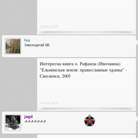
18 янв 2009
Iva
Завсегдатай SB
Интересна книга о. Рафаила (Ивочкина)
"Ельнинская земля: православные храмы" -
Смоленск, 2005
18 янв 2009
jagd
☭☭☭☭☭☭☭