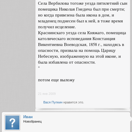
Села Вербилова тогоже уезда пятилетний сын
помещика Николая Гнедича был при смерти;
но когда привезена была икона в дом, и
младенец поднесен был к ней, в тоже время
получил исцеление.
Краснинскаго уезда села Княжаго, помещица
католическаго исповедания Констанция
Викентиевна Воеводская, 1858 г., находясь в
опасности, призвала на помощь Царицу
Небесную, изображенную на этой иконе, и
была избавлена от опасности.
"
потом еще выложу
21 янв 2009
Вася Пупкин
нравится это.
Иван
Новобранец