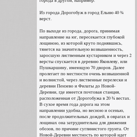
города в другой, например:
Из города Дорогобуж в город Ельню 40 ¾
верст.
По выходе из города, дорога, принимая
направление на юг, пересекается глубокой
лощиною, из которой круто поднявшись,
тянется на значительную возвышенность,
заросшую лиственным кустарником и через 2
версты спускается в деревню Яковлеву, или
Пушкаршину, имеющую 70 дворов. Далее
пролегает по местности очень возвышенной
и волнистой, через лиственные перелески и
деревни Пензево и Филаты до Новой-
Деревни, где имеется почтовая станция,
расположенная от Дорогобужа в 20 ¾ вестах.
В сухое время года дорога на этом
направлении удобна, но весною и осенью,
после продолжительных дождей, в оврагах и
лощинах она затруднительна для движения
обозов, по причине суглинистого грунта. От
Новой-Деревни местность по которой идет