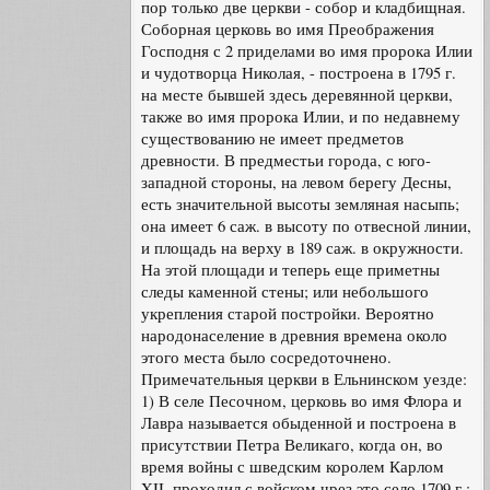
пор только две церкви - собор и кладбищная.
Соборная церковь во имя Преображения
Господня с 2 приделами во имя пророка Илии
и чудотворца Николая, - построена в 1795 г.
на месте бывшей здесь деревянной церкви,
также во имя пророка Илии, и по недавнему
существованию не имеет предметов
древности. В предместьи города, с юго-
западной стороны, на левом берегу Десны,
есть значительной высоты земляная насыпь;
она имеет 6 саж. в высоту по отвесной линии,
и площадь на верху в 189 саж. в окружности.
На этой площади и теперь еще приметны
следы каменной стены; или небольшого
укрепления старой постройки. Вероятно
народонаселение в древния времена около
этого места было сосредоточнено.
Примечательныя церкви в Ельнинском уезде:
1) В селе Песочном, церковь во имя Флора и
Лавра называется обыденной и построена в
присутствии Петра Великаго, когда он, во
время войны с шведским королем Карлом
XII, проходил с войском чрез это село 1709 г.;