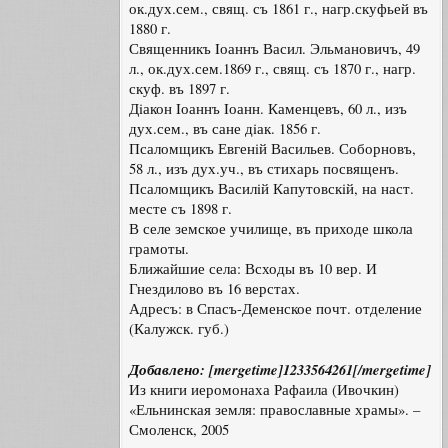
ок.дух.сем., свящ. съ 1861 г., нагр.скуфьей въ
1880 г.
Священникъ Iоаннъ Васил. Эльмановичъ, 49
л., ок.дух.сем.1869 г., свящ. съ 1870 г., нагр.
скуф. въ 1897 г.
Дiакон Iоаннъ Iоанн. Каменцевъ, 60 л., изъ
дух.сем., въ сане дiак. 1856 г.
Псаломщикъ Евгенiй Васильев. Соборновъ,
58 л., изъ дух.уч., въ стихарь посвященъ.
Псаломщикъ Василiй Капутовскiй, на наст.
месте съ 1898 г.
В селе земское училище, въ приходе школа
грамоты.
Ближайшие села: Всходы въ 10 вер. И
Гнездилово въ 16 верстах.
Адресъ: в Спасъ-Деменское почт. отделение
(Калужск. губ.)
Добавлено: [mergetime]1233564261[/mergetime]
Из книги иеромонаха Рафаила (Ивочкин)
«Ельнинская земля: православные храмы». –
Смоленск, 2005