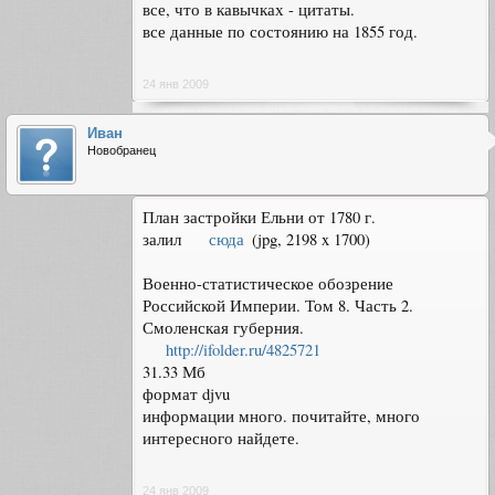
все, что в кавычках - цитаты.
все данные по состоянию на 1855 год.
24 янв 2009
Иван
Новобранец
План застройки Ельни от 1780 г.
залил
сюда
(jpg, 2198 x 1700)
Военно-статистическое обозрение
Российской Империи. Том 8. Часть 2.
Смоленская губерния.
http://ifolder.ru/4825721
31.33 Мб
формат djvu
информации много. почитайте, много
интересного найдете.
24 янв 2009