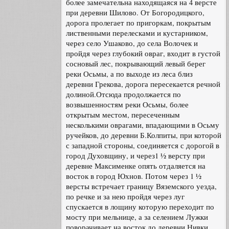
более замечательна находящаяся на 4 версте
при деревни Шилово. От Богородицкого,
дорога пролегает по пригоркам, покрытым
лиственными перелесками и кустарником,
через село Ушаково, до села Волочек и
пройдя через глубокий овраг, входит в густой
сосновый лес, покрывающий левый берег
реки Осьмы, а по выходе из леса близ
деревни Грекова, дорога пересекается речной
долиной.Отсюда продолжается по
возвышенностям реки Осьмы, более
открытым местом, пересеченным
несколькими оврагами, впадающими в Осьму
ручейков, до деревни Б.Колпиты, при которой
с западной стороны, соединяется с дорогой в
город Духовщину, и через1 ½ версту при
деревне Максименке опять отдаляется на
восток в город Юхнов. Потом через 1 ½
версты встречает границу Вяземского уезда,
по речке и за нею пройдя через луг
спускается в лощину которую переходит по
мосту при мельнице, а за селением Лужки
поворачивает на восток до деревни Нивки,