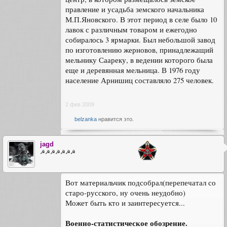
правление и усадьба земского начальника
М.П.Яновского. В этот период в селе было 10
лавок с различным товаром и ежегодно
собиралось 3 ярмарки. Был небольшой завод
по изготовлению жерновов, принадлежащий
мельнику Саареку, в ведении которого была
еще и деревянная мельница. В 1976 году
население Арнишиц составляло 275 человек.
2 фев 2009
belzanka
нравится это.
jagd
☭☭☭☭☭☭☭
Вот материальчик подсобрал(перепечатал со
старо-русского, ну очень неудобно)
Может быть кто и заинтересуется...
Военно-статистическое обозрение.