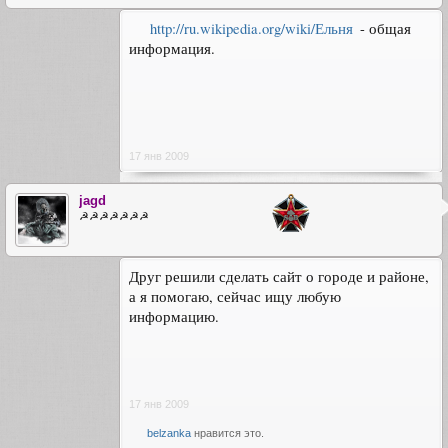
http://ru.wikipedia.org/wiki/Ельня
- общая
информация.
17 янв 2009
jagd
☭☭☭☭☭☭☭
Друг решили сделать сайт о городе и районе,
а я помогаю, сейчас ищу любую
информацию.
17 янв 2009
belzanka
нравится это.