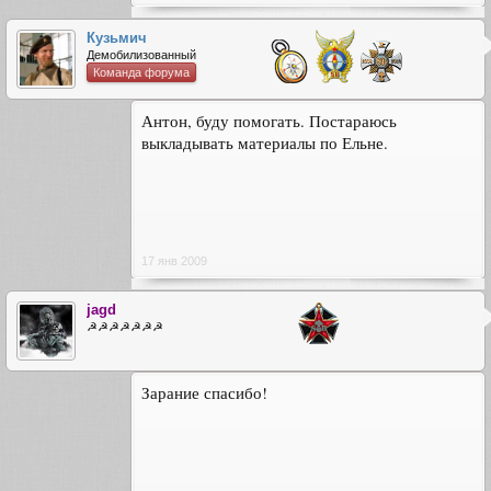
Кузьмич
Демобилизованный
Команда форума
Антон, буду помогать. Постараюсь
выкладывать материалы по Ельне.
17 янв 2009
jagd
☭☭☭☭☭☭☭
Зарание спасибо!