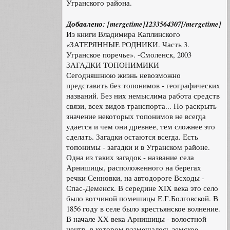
Угранского района.
Добавлено: [mergetime]1233564307[/mergetime]
Из книги Владимира Каплинского
«ЗАТЕРЯННЫЕ РОДНИКИ. Часть 3.
Угранское поречье». -Смоленск, 2003
ЗАГАДКИ ТОПОНИМИКИ
Сегодняшнюю жизнь невозможно
представить без топонимов - географических
названий. Без них немыслима работа средств
связи, всех видов транспорта... Но раскрыть
значение некоторых топонимов не всегда
удается и чем они древнее, тем сложнее это
сделать. Загадки остаются всегда. Есть
топонимы - загадки и в Угранском районе.
Одна из таких загадок - название села
Арнишицы, расположенного на берегах
речки Сенновки, на автодороге Всходы -
Спас-Деменск. В середине XIX века это село
было вотчиной помешицы Е.Г.Болговской. В
1856 году в селе было крестьянское волнение.
В начале XX века Арнишицы - волостной
центр, в котором размещалось земское