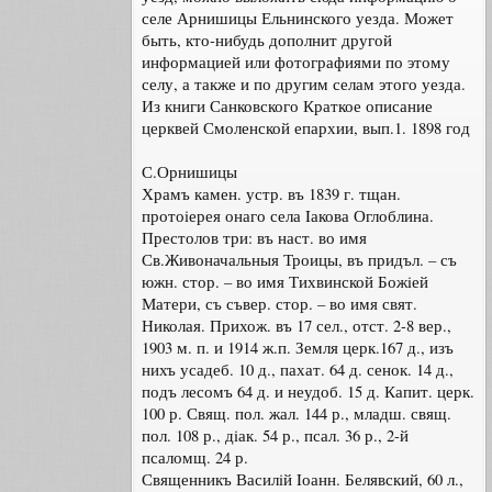
селе Арнишицы Ельнинского уезда. Может
быть, кто-нибудь дополнит другой
информацией или фотографиями по этому
селу, а также и по другим селам этого уезда.
Из книги Санковского Краткое описание
церквей Смоленской епархии, вып.1. 1898 год
С.Орнишицы
Храмъ камен. устр. въ 1839 г. тщан.
протоiерея онаго села Iакова Оглоблина.
Престолов три: въ наст. во имя
Св.Живоначальныя Троицы, въ придъл. – съ
южн. стор. – во имя Тихвинской Божiей
Матери, съ съвер. стор. – во имя свят.
Николая. Прихож. въ 17 сел., отст. 2-8 вер.,
1903 м. п. и 1914 ж.п. Земля церк.167 д., изъ
нихъ усадеб. 10 д., пахат. 64 д. сенок. 14 д.,
подъ лесомъ 64 д. и неудоб. 15 д. Капит. церк.
100 р. Свящ. пол. жал. 144 р., младш. свящ.
пол. 108 р., дiак. 54 р., псал. 36 р., 2-й
псаломщ. 24 р.
Священникъ Василiй Iоанн. Белявский, 60 л.,