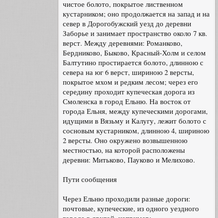
чистое болото, покрытое лиственном
кустарником; оно продолжается на запад и на
север в Дорогобужский уезд до деревни
Заборье и занимает пространство около 7 кв.
верст. Между деревнями: Романково,
Бердниково, Быково, Красный-Холм и селом
Балтутино простирается болото, длинною с
севера на юг 6 верст, шириною 2 версты,
покрытое мхом и редким лесом; через его
середину проходит купеческая дорога из
Смоленска в город Ельню. На восток от
города Ельня, между купеческими дорогами,
идущими в Вязьму и Калугу, лежит болото с
сосновым кустарником, длинною 4, шириною
2 версты. Оно окружено возвышенною
местностью, на которой расположены
деревни: Митьково, Пауково и Мелихово.
Пути сообщения
Через Ельню проходили разные дороги:
почтовые, купеческие, из одного уездного