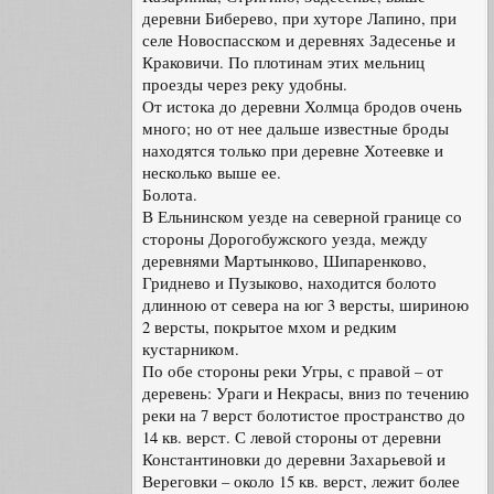
деревни Биберево, при хуторе Лапино, при
селе Новоспасском и деревнях Задесенье и
Краковичи. По плотинам этих мельниц
проезды через реку удобны.
От истока до деревни Холмца бродов очень
много; но от нее дальше известные броды
находятся только при деревне Хотеевке и
несколько выше ее.
Болота.
В Ельнинском уезде на северной границе со
стороны Дорогобужского уезда, между
деревнями Мартынково, Шипаренково,
Гриднево и Пузыково, находится болото
длинною от севера на юг 3 версты, шириною
2 версты, покрытое мхом и редким
кустарником.
По обе стороны реки Угры, с правой – от
деревень: Ураги и Некрасы, вниз по течению
реки на 7 верст болотистое пространство до
14 кв. верст. С левой стороны от деревни
Константиновки до деревни Захарьевой и
Вереговки – около 15 кв. верст, лежит более