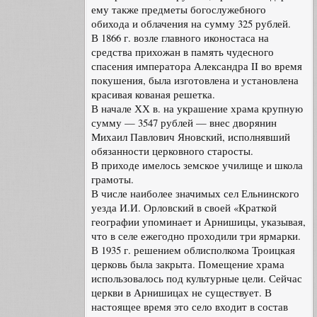
ему также предметы богослужебного
обихода и облачения на сумму 325 рублей.
В 1866 г. возле главного иконостаса на
средства прихожан в память чудесного
спасения императора Александра II во время
покушения, была изготовлена и установлена
красивая кованая решетка.
В начале ХХ в. на украшение храма крупную
сумму — 3547 рублей — внес дворянин
Михаил Павлович Яновский, исполнявший
обязанности церковного старосты.
В приходе имелось земское училище и школа
грамоты.
В числе наиболее значимых сел Ельнинского
уезда И.И. Орловский в своей «Краткой
географии упоминает и Арнишицы, указывая,
что в селе ежегодно проходили три ярмарки.
В 1935 г. решением облисполкома Троицкая
церковь была закрыта. Помещение храма
использовалось под культурные цели. Сейчас
церкви в Арнишицах не существует. В
настоящее время это село входит в состав