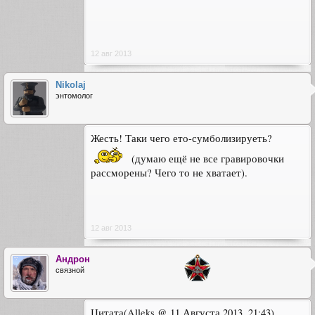
12 авг 2013
Nikolaj
энтомолог
Жесть! Таки чего ето-сумболизируеть?
(думаю ещё не все гравировочки
рассморены? Чего то не хватает).
12 авг 2013
Андрон
связной
Цитата(Alleks @ 11 Августа 2013, 21:43)