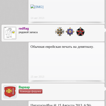
14 авг 2013
redflag
рядовой запаса
Обычная еврейская печать на девятнаху.
15 авг 2013
Варвар
Команда форума
Цитата(redflag @ 15 Августа 2013, 6:56)