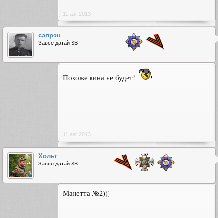
11 авг 2013
сапрон
Завсегдатай SB
Похоже кина не будет!
11 авг 2013
Хольт
Завсегдатай SB
Манетта №2)))