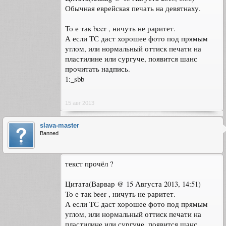
Обычная еврейская печать на девятнаху.
То е так beer , ничуть не раритет.
А если ТС даст хорошее фото под прямым
углом, или нормальный оттиск печати на
пластилине или сургуче, появится шанс
прочитать надпись.
1:_sbb
15 авг 2013
slava-master
Banned
текст прочёл ?
Цитата(Варвар @ 15 Августа 2013, 14:51)
То е так beer , ничуть не раритет.
А если ТС даст хорошее фото под прямым
углом, или нормальный оттиск печати на
пластилине или сургуче, появится шанс