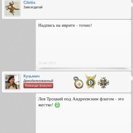
Cibitis
Завсегдатай
Надпись на иврите - точно!
10 авг 2013
Кузьмич
Демобилизованный
Команда форума
Лев Троцкий под Андреевским флагом - это
жестко!