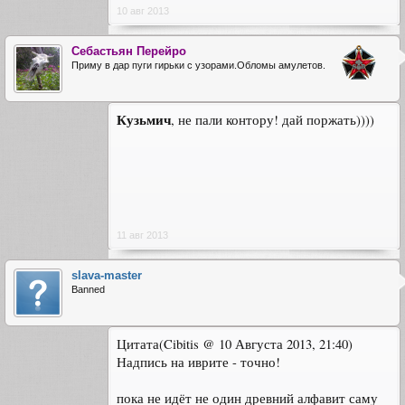
10 авг 2013
Себастьян Перейро
Приму в дар пуги гирьки с узорами.Обломы амулетов.
Кузьмич
, не пали контору! дай поржать))))
11 авг 2013
slava-master
Banned
Цитата(Cibitis @ 10 Августа 2013, 21:40)
Надпись на иврите - точно!
пока не идёт не один древний алфавит саму