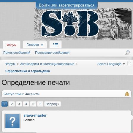
Войти или зарегистрироваться
Галерея
Форум
Поиск сообщений
Последние сообщения
Форум
Антиквариат и коллекционирование
Select Language
▼
Сфрагистика и геральдика
Определение печати
Статус темы:
Закрыта.
1
2
3
4
5
6
Вперёд >
slava-master
Banned