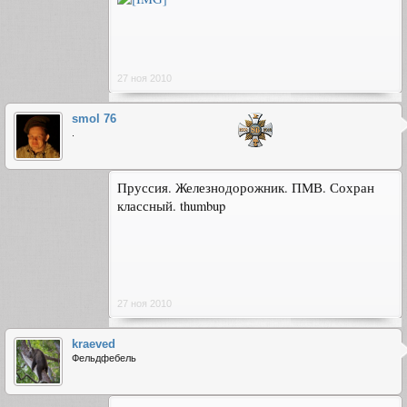
27 ноя 2010
smol 76
.
Пруссия. Железнодорожник. ПМВ. Сохран
классный. thumbup
27 ноя 2010
kraeved
Фельдфебель