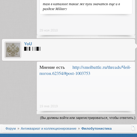
там в каталоге такие же пуги значатся еще и в
разделе Military
29 ноя 2010
YoU
█║▌║║█║
Мнение есть
http://smolbattle.ru/threads/Чей-
погон.62354/#post-1003753
19 янв 2019
(Вы должны войти или зарегистрироваться, чтобы ответить.)
Форум
Антиквариат и коллекционирование
Филобутонистика