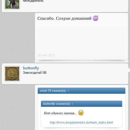
Фельдфебель
Спасибо. Сохран домашний
28 ноя 2010
buttonfly
Завсегдатай SB
smol 76 сказал(а):
↑
buttonfly сказал(а):
↑
Нет единого мнения...
http://www.knopfsammler.de/main_index.html