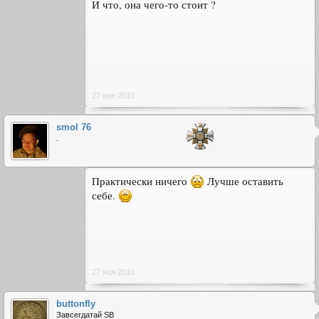
И что, она чего-то стоит ?
27 ноя 2010
smol 76
.
Практически ничего
Лучше оставить
себе.
27 ноя 2010
buttonfly
Завсегдатай SB