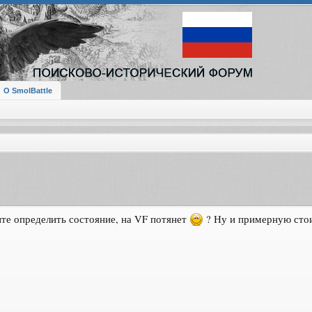
О SmolBattle
ите определить состояние, на VF потянет
? Ну и примерную сто