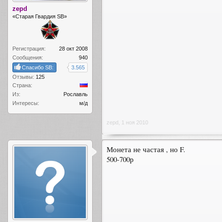
zepd
«Старая Гвардия SB»
Регистрация:
28 окт 2008
Сообщения:
940
Спасибо SB:
3.565
Отзывы:
125
Страна:
Из:
Рославль
Интересы:
м/д
zepd
,
1 ноя 2010
Монета не частая , но F.
500-700р