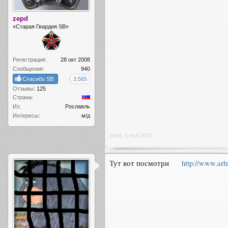
zepd
«Старая Гвардия SB»
Регистрация:
28 окт 2008
Сообщения:
940
Спасибо SB:
3.565
Отзывы:
125
Страна:
Из:
Рославль
Интересы:
м/д
zepd
,
1 ноя 2010
Тут вот посмотри
http://www.arh