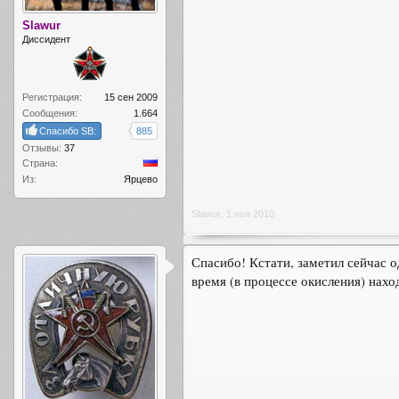
Slawur
Диссидент
Регистрация:
15 сен 2009
Сообщения:
1.664
Спасибо SB:
885
Отзывы:
37
Страна:
Из:
Ярцево
Slawur
,
1 ноя 2010
Спасибо! Кстати, заметил сейчас о
время (в процессе окисления) нахо