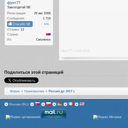
фунт77
Завсегдатай SB
Регистрация:
29 авг 2008
Сообщения:
1.719
Спасибо SB:
436
Отзывы:
13
Страна:
Из:
Смоленск
фунт77
,
1 ноя 2010
Поделиться этой страницей
Форум
Нумизматика
Россия до 1917 г.
Russian (RU)