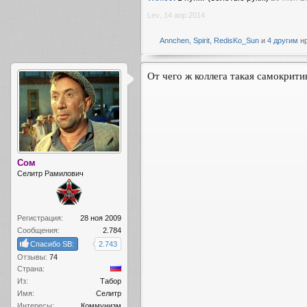
Lev
,
14 апр 2014
Annchen
,
Spirit
,
RedisKo_Sun
и
4 другим
нр
От чего ж коллега такая самокрити
Сом
Селитр Рамилович
Регистрация:
28 ноя 2009
Сообщения:
2.784
Спасибо SB:
2.743
Отзывы:
74
Страна:
Из:
Табор
Имя:
Селитр
Интересы:
Коммунизм