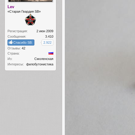
Lev
«Старая Гвардия SB»
Регистрация:
2 июн 2009
Сообщения:
3.410
Спасибо SB:
2.922
Отзывы:
42
Страна:
Из:
Смоленская
Интересы:
филобутонистика