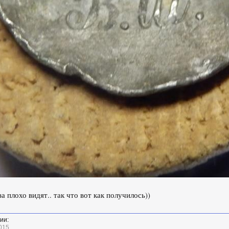
за плохо видят.. так что вот как получилось))
ии:
015