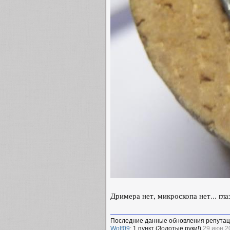
Дримера нет, микроскопа нет... гла
Последние данные обновления репутац
Wolf09
: 1 пункт (Золотые руки!)
29 июн 2