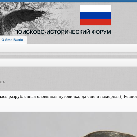
О SmolBattle
014
.
сь разрубленная оловянная пуговичка, да еще и номерная)) Решил 