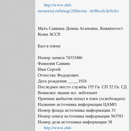
http://www.obd-
memorial.ru/Image2/filterim...6e8bcafcde0cfec
Мать Савкина Домна Агаповна, Княжпогост
Коми АССР.
Был в плену
Номер записи 74333486
Фамилия Савкин
Имя Сергей
Отчество Федорович
Дата рождения __.__.1924
Последнее место службы 155 Гв. СП 52 Гв. СД
Воинское звание мл. лейтенант
Причина выбытия попал в плен (освобожден)
Название источника информации ЦАМО
Номер фонда источника информации 33
Номер описи источника информации 563783
Номер дела источника информации 38
http://www.obd-