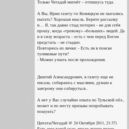
Только Чегадай мигнёт – отпишусь туда.
А Вы, Ирин газету-то Комяцкую не пытались
пытать? Хорошая мысль. Берите рассылку
и… Я, так давно стыд потерял – не для себя
прошу, когда «тревожу» «больших» людей. Да
и в силу возраста – есть с чем перед Богом
предстать – не стыдно.
Повторюсь из лички: - Есть ли в поиске
тупиковые пути?
- Можно узнать после прохождения.
Дмитий Александрович, в газету еще не
писала, собираюсь с мыслями, думаю к
завтрому они собируться..
А нет у Вас случайно опыта по Тульской обл.,
может и по месту призыва попробывать
пошукть?
Цитата(Чегадай @ 24 Октября 2011, 21:37)
Есть еще такой скан. вроде лучше видно.