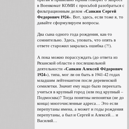
в Военкомат КОМИ с просьбой разобраться с
Савкин Сергей
фильтрационным делом «
Федорович 1924
». Вот, здесь, если тоже я, то
давайте сформулируем вопросы.
Два сына одного года рождения, как-то
сомнительно. Здесь, уповать, что опять в
ответе старожил закралась ошибка (?!).
А пока можно порассуждать (до ответа из
Рязанской области о послешкольной
Савкин Алексей Фёдорович
деятельности «
1924
»), типа, мог ли он быть в 1941-42 годах
младшим лейтенантом после деревенской
семилетки. Значит ему надо было переехать
учиться в крупный город (или под крупный –
Подмосква)? Тогда понятны непонятки (не до
конца) многочисленные адреса… Это если
перепутаны имена, а может и годы рождения
перепутаны, а был и Сергей и Алексей… и
Василий…