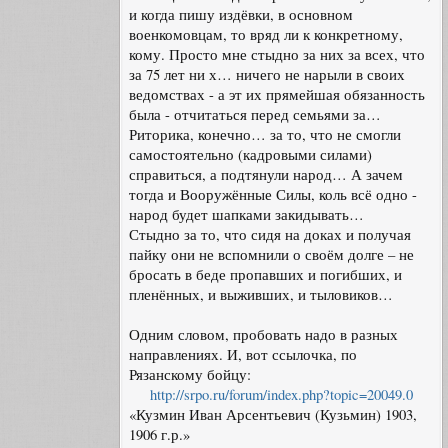
и когда пишу издёвки, в основном
военкомовцам, то вряд ли к конкретному,
кому. Просто мне стыдно за них за всех, что
за 75 лет ни х… ничего не нарыли в своих
ведомствах - а эт их прямейшая обязанность
была - отчитаться перед семьями за…
Риторика, конечно… за то, что не смогли
самостоятельно (кадровыми силами)
справиться, а подтянули народ… А зачем
тогда и Вооружённые Силы, коль всё одно -
народ будет шапками закидывать…
Стыдно за то, что сидя на доках и получая
пайку они не вспомнили о своём долге – не
бросать в беде пропавших и погибших, и
пленённых, и выживших, и тыловиков…
Одним словом, пробовать надо в разных
направлениях. И, вот ссылочка, по
Рязанскому бойцу:
http://srpo.ru/forum/index.php?topic=20049.0
«Кузмин Иван Арсентьевич (Кузьмин) 1903,
1906 г.р.»