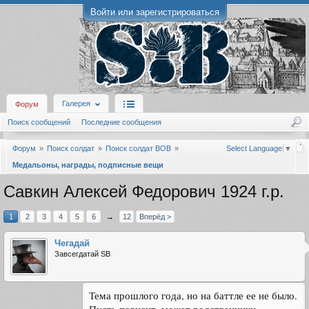
Войти или зарегистрироваться
Галерея
Форум
Поиск сообщений
Последние сообщения
Форум
Поиск солдат
Поиск солдат ВОВ
Select Language
▼
Медальоны, награды, подписные вещи
Савкин Алексей Федорович 1924 г.р.
1
2
3
4
5
6
→
12
Вперёд >
Чегадай
Завсегдатай SB
Тема прошлого года, но на баттле ее не было.