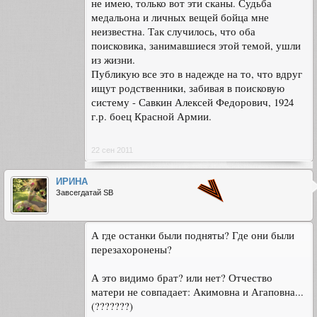
не имею, только вот эти сканы. Судьба
медальона и личных вещей бойца мне
неизвестна. Так случилось, что оба
поисковика, занимавшиеся этой темой, ушли
из жизни.
Публикую все это в надежде на то, что вдруг
ищут родственники, забивая в поисковую
систему - Савкин Алексей Федорович, 1924
г.р. боец Красной Армии.
22 сен 2011
ИРИНА
Завсегдатай SB
А где останки были подняты? Где они были
перезахоронены?
А это видимо брат? или нет? Отчество
матери не совпадает: Акимовна и Агаповна...
(???????)