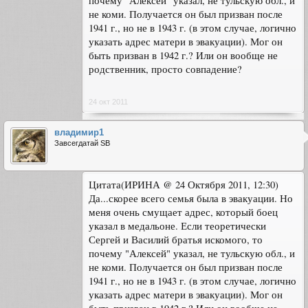
почему "Алексей" указал, не тульскую обл., и
не коми. Получается он был призван после
1941 г., но не в 1943 г. (в этом случае, логично
указать адрес матери в эвакуации). Мог он
быть призван в 1942 г.? Или он вообще не
родственник, просто совпадение?
24 окт 2011
владимир1
Завсегдатай SB
Цитата(ИРИНА @ 24 Октября 2011, 12:30)
Да...скорее всего семья была в эвакуации. Но
меня очень смущает адрес, который боец
указал в медальоне. Если теоретически
Сергей и Василий братья искомого, то
почему "Алексей" указал, не тульскую обл., и
не коми. Получается он был призван после
1941 г., но не в 1943 г. (в этом случае, логично
указать адрес матери в эвакуации). Мог он