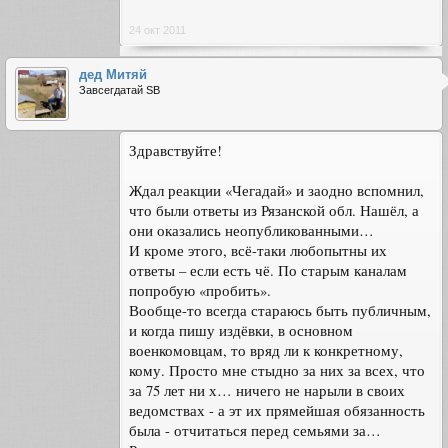
24 окт 2011
дед Митяй
Завсегдатай SB
Здравствуйте!
Ждал реакции «Чегадай» и заодно вспомнил,
что были ответы из Рязанской обл. Нашёл, а
они оказались неопубликованными…
И кроме этого, всё-таки любопытны их
ответы – если есть чё. По старым каналам
попробую «пробить».
Вообще-то всегда стараюсь быть публичным,
и когда пишу издёвки, в основном
военкомовцам, то вряд ли к конкретному,
кому. Просто мне стыдно за них за всех, что
за 75 лет ни х… ничего не нарыли в своих
ведомствах - а эт их прямейшая обязанность
была - отчитаться перед семьями за…