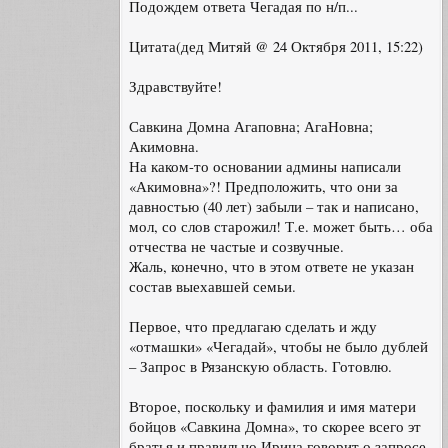
Подождем ответа Чегадая по н/п...
Цитата(дед Митяй @ 24 Октября 2011, 15:22)
Здравствуйте!
Савкина Домна Агаповна; АгаНовна;
Акимовна.
На каком-то основании админы написали
«Акимовна»?! Предположить, что они за
давностью (40 лет) забыли – так и написано,
мол, со слов старожил! Т.е. может быть… оба
отчества не частые и созвучные.
Жаль, конечно, что в этом ответе не указан
состав выехавшей семьи.
Первое, что предлагаю сделать и жду
«отмашки» «Чегадай», чтобы не было дублей
– Запрос в Рязанскую область. Готовлю.
Второе, поскольку и фамилия и имя матери
бойцов «Савкина Домна», то скорее всего эт
братья и правильно Ирина говорит о запросе