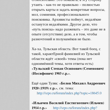
утаить – как-то не правильно – полностью
открыть карты и задать конкретные вопросы,
мол, сомнения, профессионального
поисковика. Архивисты поймут, недалёкие
останутся недалёкими. Другое дело, что
«путь поиска» надо разжевать – это даже не в
опыте (отсутствии) дело, а в том, чтобы
разночтений и полунамёков не было.
Ха-ха, Тульская область: Вот такой боец, с
такой, характЕрной фамилией из Тульской
области ждёт «своей» темы (пока нет
одноимённой темы, хотя ответы есть)
Тульский Степан Осипович (Семенович)
«
(Иосифович) 1903 г.р.
».
Белов Михаил Андреевич
Ещё один Туляк: «
1920 (1919) г.р.
», см. тема:
http://srpo.ru/forum/index.php?topic=18645.0
Ильичев Василий Евстигнеевич (Ильчев)
«
1914 г.р.
»
http://srpo.ru/forum/index.php?