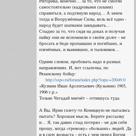
Риторика, конечно… за то, что не смогли
самостоятельно (кадровыми силами)
справиться, а подтянули народ… А зачем
тогда и Вооружённые Силы, коль всё одно -
народ будет шапками закидывать…
Стыдно за то, что сидя на доках и получая
пайку они не вспомнили о своём долге – не
бросать в беде пропавших и погибших, и
пленённых, и выживших, и тыловиков…
Одним словом, пробовать надо в разных
направлениях. И, вот ссылочка, по
Рязанскому бойцу:
http://srpo.ru/forum/index.php?topic=20049.0
«Кузмин Иван Арсентьевич (Кузьмин) 1903,
1906 г.р.»
Только Чегадай мигнёт – отпишусь туда.
А Вы, Ирин газету-то Комяцкую не пытались
пытать? Хорошая мысль. Берите рассылку
и… Я, так давно стыд потерял – не для себя
прошу, когда «тревожу» «больших» людей. Да
и в силу возраста – есть с чем перед Богом