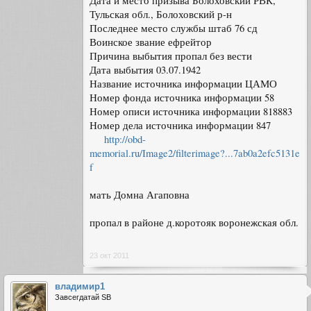
Дата и место призыва Болоховский РВК,
Тульская обл., Болоховский р-н
Последнее место службы штаб 76 сд
Воинское звание ефрейтор
Причина выбытия пропал без вести
Дата выбытия 03.07.1942
Название источника информации ЦАМО
Номер фонда источника информации 58
Номер описи источника информации 818883
Номер дела источника информации 847
http://obd-
memorial.ru/Image2/filterimage?...7ab0a2efc5131e
f
мать Домна Агаповна
пропал в районе д.коротояк воронежская обл.
23 окт 2011
владимир1
Завсегдатай SB