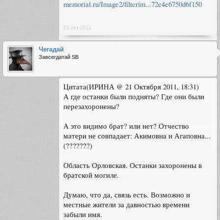
memorial.ru/Image2/filterim...72e4e6750d6f150
21 окт 2011
Чегадай
Завсегдатай SB
Цитата(ИРИНА @ 21 Октября 2011, 18:31)
А где останки были подняты? Где они были
перезахоронены?
А это видимо брат? или нет? Отчество
матери не совпадает: Акимовна и Агаповна...
(???????)
Область Орловская. Останки захоронены в
братской могиле.
Думаю, что да, связь есть. Возможно и
местные жители за давностью времени
забыли имя.