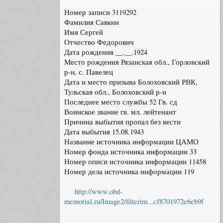
Номер записи 3119292
Фамилия Савкин
Имя Сергей
Отчество Федорович
Дата рождения __.__.1924
Место рождения Рязанская обл., Горловский
р-н, с. Павелец
Дата и место призыва Болоховский РВК,
Тульская обл., Болоховский р-н
Последнее место службы 52 Гв. сд
Воинское звание гв. мл. лейтенант
Причина выбытия пропал без вести
Дата выбытия 15.08.1943
Название источника информации ЦАМО
Номер фонда источника информации 33
Номер описи источника информации 11458
Номер дела источника информации 119
http://www.obd-
memorial.ru/Image2/filterim...cf8701972e6eb9f