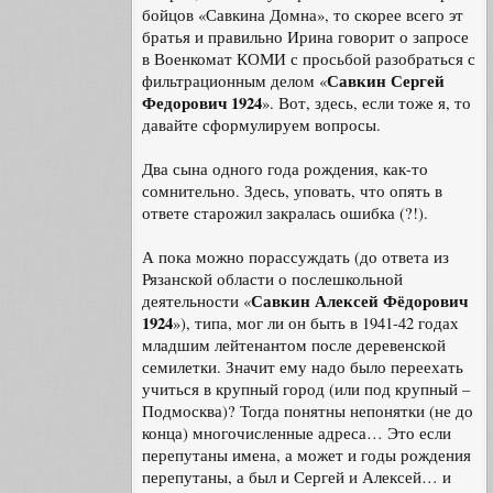
бойцов «Савкина Домна», то скорее всего эт
братья и правильно Ирина говорит о запросе
в Военкомат КОМИ с просьбой разобраться с
Савкин Сергей
фильтрационным делом «
Федорович 1924
». Вот, здесь, если тоже я, то
давайте сформулируем вопросы.
Два сына одного года рождения, как-то
сомнительно. Здесь, уповать, что опять в
ответе старожил закралась ошибка (?!).
А пока можно порассуждать (до ответа из
Рязанской области о послешкольной
Савкин Алексей Фёдорович
деятельности «
1924
»), типа, мог ли он быть в 1941-42 годах
младшим лейтенантом после деревенской
семилетки. Значит ему надо было переехать
учиться в крупный город (или под крупный –
Подмосква)? Тогда понятны непонятки (не до
конца) многочисленные адреса… Это если
перепутаны имена, а может и годы рождения
перепутаны, а был и Сергей и Алексей… и