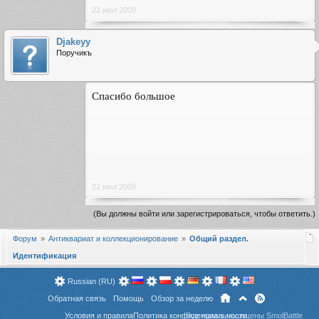
22 июл 2009
Djakeyy
Поручикъ
Спасибо большое
22 июл 2009
(Вы должны войти или зарегистрироваться, чтобы ответить.)
Форум
Антиквариат и коллекционирование
Общий раздел.
Идентификация
Russian (RU)
Обратная связь
Помощь
Обзор за неделю
Условия и правила
Политика конфиденциальности
Все права защищены SmolBattle