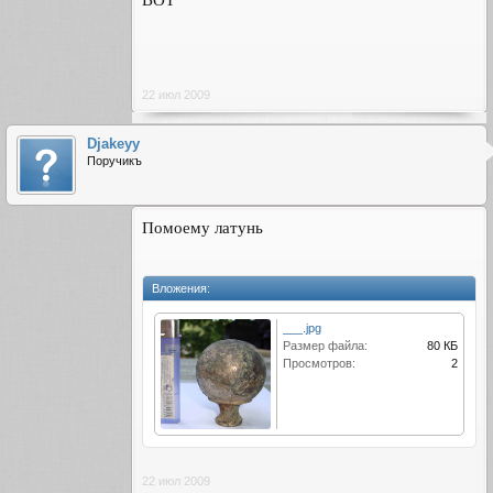
22 июл 2009
Djakeyy
Поручикъ
Помоему латунь
Вложения:
___.jpg
Размер файла:
80 КБ
Просмотров:
2
22 июл 2009