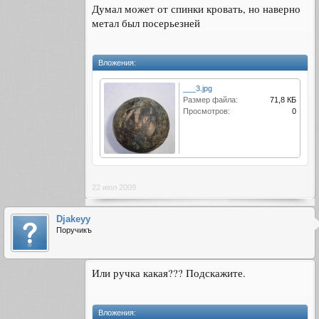
Думал может от спинки кровать, но наверно
метал был посерьезней
Вложения:
___3.jpg
Размер файла:
71,8 КБ
Просмотров:
0
22 июл 2009
Djakeyy
Поручикъ
Или ручка какая??? Подскажите.
Вложения: