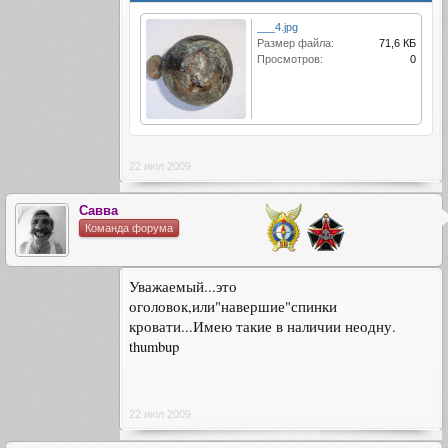
___4.jpg
Размер файла:
71,6 КБ
Просмотров:
0
22 июл 2009
Савва
Команда форума
Уважаемый...это
оголовок,или"навершие"спинки
кровати...Имею такие в наличии неодну.
thumbup
22 июл 2009