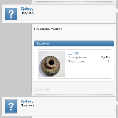
Djakeyy
Поручикъ
Но очень танкая
Вложения:
___2.jpg
Размер файла:
83,2 КБ
Просмотров:
1
22 июл 2009
Djakeyy
Поручикъ