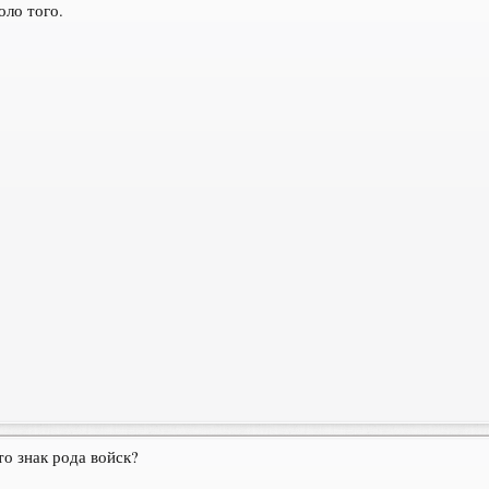
оло того.
о знак рода войск?