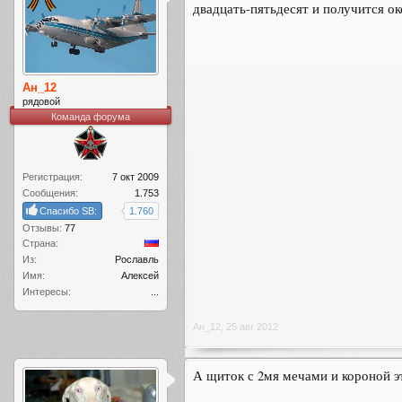
двадцать-пятьдесят и получится ок
Ан_12
рядовой
Команда форума
Регистрация:
7 окт 2009
Сообщения:
1.753
Спасибо SB:
1.760
Отзывы:
77
Страна:
Из:
Рославль
Имя:
Алексей
Интересы:
...
Ан_12
,
25 авг 2012
А щиток с 2мя мечами и короной эт