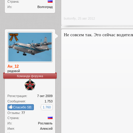
Страна:
Из:
Волгоград
buttonfly
,
25 авг 2012
Не совсем так. Это сейчас водите
Ан_12
рядовой
Команда форума
Регистрация:
7 окт 2009
Сообщения:
1.753
Спасибо SB:
1.760
Отзывы:
77
Страна:
Из:
Рославль
Имя:
Алексей