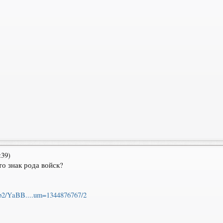
:39)
о знак рода войск?
abb2/YaBB....um=1344876767/2