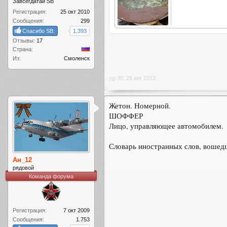
Завсегдатай SB
Регистрация:
25 окт 2010
Сообщения:
299
Спасибо SB:
1.393
Отзывы:
17
Страна:
Из:
Смоленск
yg-30
,
25 авг 2012
Жетон. Номерной.
ШОФФЕР
Лицо, управляющее автомобилем.
Словарь иностранных слов, вошедши
Ан_12
рядовой
Команда форума
Регистрация:
7 окт 2009
Сообщения:
1.753