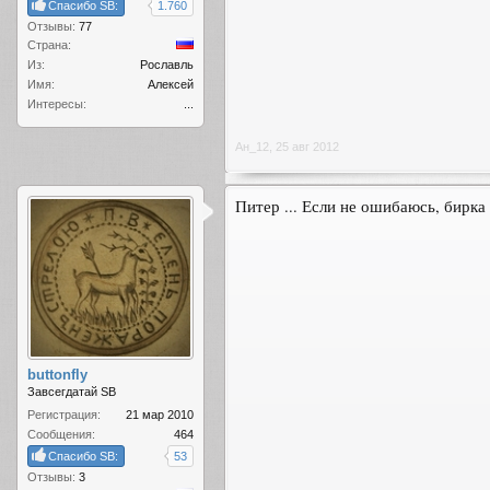
Спасибо SB:
1.760
Отзывы:
77
Страна:
Из:
Рославль
Имя:
Алексей
Интересы:
...
Ан_12
,
25 авг 2012
Питер ... Если не ошибаюсь, бирка 
buttonfly
Завсегдатай SB
Регистрация:
21 мар 2010
Сообщения:
464
Спасибо SB:
53
Отзывы:
3