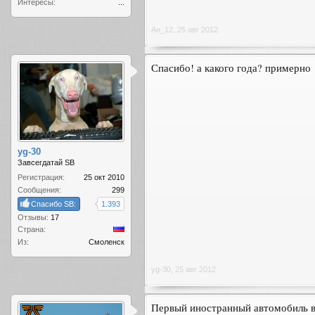
Интересы:
...
Ан_12
,
25 авг 2012
Спасибо! а какого года? примерно
yg-30
Завсегдатай SB
Регистрация:
25 окт 2010
Сообщения:
299
Спасибо SB:
1.393
Отзывы:
17
Страна:
Из:
Смоленск
yg-30
,
25 авг 2012
Первый иностранный автомобиль в 