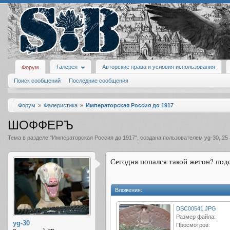
Галерея
Авторские права и условия использования
Форум
Поиск сообщений
Последние сообщения
Форум
Фалеристика
Императорская Россия до 1917
ШОФФЕРЪ
Тема в разделе "
Императорская Россия до 1917
", создана пользователем
yg-30
,
25 
Сегодня попался такой жетон? подс
Вложения:
DSC00541.JPG
Размер файла:
yg-30
Просмотров: