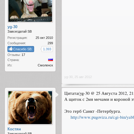
yg-30
Завсегдатай SB
Регистрация:
25 окт 2010
Сообщения:
299
Спасибо SB:
1.393
Отзывы:
17
Страна:
Из:
Смоленск
yg-30
,
25 авг 2012
Цитата(yg-30 @ 25 Августа 2012, 21
А щиток с 2мя мечами и короной эт
Это герб Санкт -Петербурга.
http://www.pugoviza.ru/cgi-bin/y
Костян
Завсегдатай SB