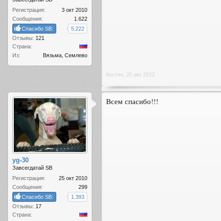
Регистрация:
3 окт 2010
Сообщения:
1.622
Спасибо SB:
5.222
Отзывы:
121
Страна:
Из:
Вязьма, Семлево
Костян
,
25 авг 2012
Всем спасибо!!!
yg-30
Завсегдатай SB
Регистрация:
25 окт 2010
Сообщения:
299
Спасибо SB:
1.393
Отзывы:
17
Страна: