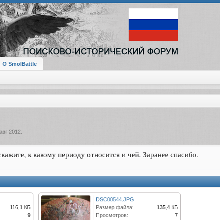
О SmolBattle
авг 2012
.
кажите, к какому периоду относится и чей. Заранее спасибо.
DSC00544.JPG
116,1 КБ
Размер файла:
135,4 КБ
9
Просмотров:
7