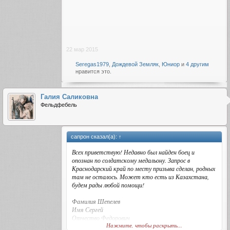
22 мар 2015
Seregas1979
,
Дождевой Земляк
,
Юниор
и
4 другим
нравится это.
Галия Саликовна
Фельдфебель
сапрон сказал(а):
↑
Всех приветствую! Недавно был найден боец и
опознан по солдатскому медальону. Запрос в
Краснодарский край по месту призыва сделан, родных
там не осталось. Может кто есть из Казахстана,
будем рады любой помощи!
Фамилия Шепелев
Имя Сергей
Отчество Федорович
Нажмите, чтобы раскрыть...
Дата рождения __.__.1913