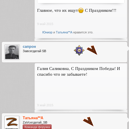
Главное, что их ищут
С Праздником!!!
9 май 2015
Юниор
и
Татьяна**А
нравится это.
сапрон
Завсегдатай SB
Галия Саликовна, С Праздником Победы! И
спасибо что не забываете!
9 май 2015
Татьяна**А
ZаVсегдатай_SB
Команда форума