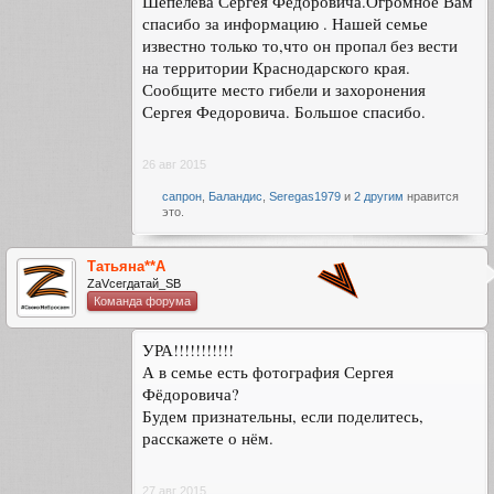
Шепелева Сергея Федоровича.Огромное Вам
Причина выбытия пропал без вести
спасибо за информацию . Нашей семье
Дата выбытия __.08.1943
известно только то,что он пропал без вести
Название источника информации ЦАМО
Номер фонда источника информации 58
на территории Краснодарского края.
Номер описи источника информации 977522
Сообщите место гибели и захоронения
Номер дела источника информации 322
Сергея Федоровича. Большое спасибо.
26 авг 2015
сапрон
,
Баландис
,
Seregas1979
и
2 другим
нравится
это.
Татьяна**А
ZаVсегдатай_SB
Команда форума
УРА!!!!!!!!!!!
А в семье есть фотография Сергея
Фёдоровича?
Будем признательны, если поделитесь,
расскажете о нём.
27 авг 2015