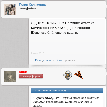
Галия Саликовна
Фельдфебель
С ДНЕМ ПОБЕДЫ!!! Получила ответ из
Каменского РВК ЗКО, родственников
Шепелева С Ф, еще не нашли.
9 май 2015
Юлиа
,
сапрон
и
Юниор
нравится это.
Юлиа
Команда форума
Галия Саликовна сказал(а):
↑
С ДНЕМ ПОБЕДЫ!!! Получила ответ из Каменского
РВК ЗКО, родственников Шепелева С Ф, еще не
нашли.