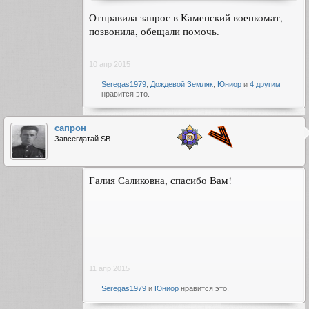
Дата и место призыва 28.06.1941 Каменский РВК,
Отправила запрос в Каменский военкомат,
Казахская ССР, Западно-Казахстанская обл.,
Каменский р-н
позвонила, обещали помочь.
Воинское звание рядовой
Причина выбытия пропал без вести
Дата выбытия __.08.1943
10 апр 2015
Название источника информации ЦАМО
Номер фонда источника информации 58
Seregas1979
,
Дождевой Земляк
,
Юниор
и
4 другим
Номер описи источника информации 977522
нравится это.
Номер дела источника информации 322
Посмотреть вложение 78725
сапрон
Завсегдатай SB
Галия Саликовна, спасибо Вам!
11 апр 2015
Seregas1979
и
Юниор
нравится это.