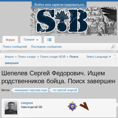
Войти или зарегистрироваться
Галерея
Форум
Поиск сообщений
Последние сообщения
Форум
Поиск солдат
Поиск солдат ВОВ
Поиск
Select Language
▼
завершен
Шепелев Сергей Федорович. Ищем
родственников бойца. Поиск завершен
Метки:
мемориал чертова гора
по святой георгий
сапрон
Завсегдатай SB