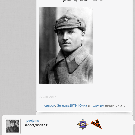
27 авг 2015
сапрон
,
Seregas1979
,
Юлиа
и
4 другим
нравится это.
Трофим
Завсегдатай SB