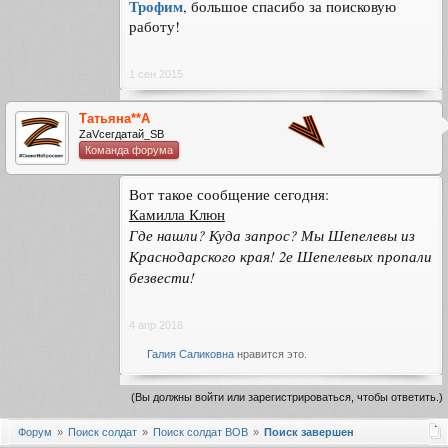
Трофим
, большое спасибо за поисковую
работу!
1 сен 2015
Татьяна**А
ZаVсегдатай_SB
Команда форума
Вот такое сообщение сегодня:
Камилла Клюн
Где нашли? Куда запрос? Мы Шепелевы из
Краснодарского края! 2е Шепелевых пропали
безвести!
4 апр 2018
Галия Саликовна
нравится это.
(Вы должны войти или зарегистрироваться, чтобы ответить.)
Форум
Поиск солдат
Поиск солдат ВОВ
Поиск завершен