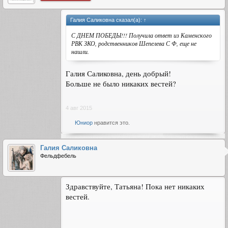
Галия Саликовна сказал(а):
↑
С ДНЕМ ПОБЕДЫ!!! Получила ответ из Каменского
РВК ЗКО, родственников Шепелева С Ф, еще не
нашли.
Галия Саликовна, день добрый!
Больше не было никаких вестей?
4 авг 2015
Юниор
нравится это.
Галия Саликовна
Фельдфебель
Здравствуйте, Татьяна! Пока нет никаких
вестей.