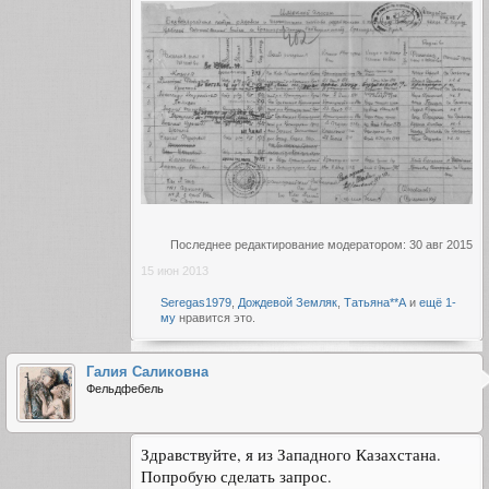
Последнее редактирование модератором:
30 авг 2015
15 июн 2013
Seregas1979
,
Дождевой Земляк
,
Татьяна**А
и
ещё 1-
му
нравится это.
Галия Саликовна
Фельдфебель
Здравствуйте, я из Западного Казахстана.
Попробую сделать запрос.