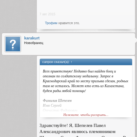
7 авг 2015
Трофим
нравится это.
karakurt
Новобранец
сапрон сказал(а):
↑
Всех приветствую! Недавно был найден боец и
опознан по солдатскому медальону. Запрос в
Краснодарский край по месту призыва сделан, родных
там не осталось. Может кто есть из Казахстана,
будем рады любой помощи!
Фамилия Шепелев
Имя Сергей
Отчество Федорович
Нажмите, чтобы раскрыть...
Дата рождения __.__.1913
Дата и место призыва 28.06.1941 Каменский РВК,
Здравствуйте! Я, Шепелев Павел
Казахская ССР, Западно-Казахстанская обл.,
Каменский р-н
Александрович являюсь племянником
Воинское звание рядовой