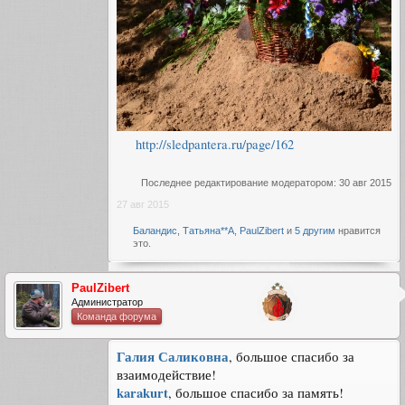
http://sledpantera.ru/page/162
Последнее редактирование модератором:
30 авг 2015
27 авг 2015
Баландис
,
Татьяна**А
,
PaulZibert
и
5 другим
нравится
это.
PaulZibert
Администратор
Команда форума
Галия Саликовна
, большое спасибо за
взаимодействие!
karakurt
, большое спасибо за память!