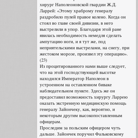
хирург Наполеоновской гвардии Ж.Д.
Ларрей: «Этому храброму генералу
раздробило пулей правое колено. Когда он
стоял во главе своей дивизии, в него
выстрелили в упор. Благодаря этой ране
явилась необходимость немедля сделать
ампутацию ноги, и я тут же, под
неприятельскими выстрелами, на снегу, при
жестоком морозе, произвел эту операцию».
(23)
Из процитированного нами выше следует,
что на этой господствующей высотке
находился Император Наполеон в
устроенном на оставленном биваке
наблюдательном пункте. Здесь же он
предоставил возможность хирургу Ларрею
оказать экстренную медицинскую помощь
генералу Зайончеку, как, вероятно, и
некоторым другим высокопоставленным
офицерам.
Проследим за польским офицером чуть
дальше. Зайончек поручил Фальковскому