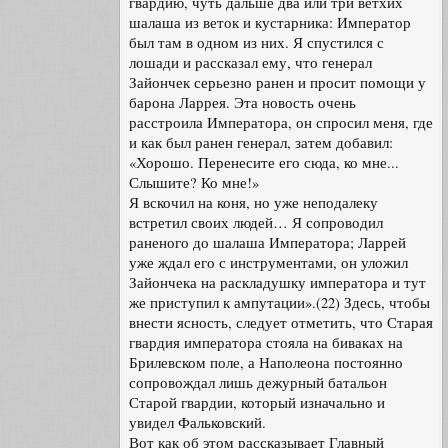
гвардию, чуть дальше два или три ветхих
шалаша из веток и кустарника: Император
был там в одном из них. Я спустился с
лошади и рассказал ему, что генерал
Зайончек серьезно ранен и просит помощи у
барона Ларрея. Эта новость очень
расстроила Императора, он спросил меня, где
и как был ранен генерал, затем добавил:
«Хорошо. Перенесите его сюда, ко мне...
Слышите? Ко мне!»
Я вскочил на коня, но уже неподалеку
встретил своих людей… Я сопроводил
раненого до шалаша Императора; Ларрей
уже ждал его с инструментами, он уложил
Зайончека на раскладушку императора и тут
же приступил к ампутации».(22) Здесь, чтобы
внести ясность, следует отметить, что Старая
гвардия императора стояла на биваках на
Брилевском поле, а Наполеона постоянно
сопровождал лишь дежурный батальон
Старой гвардии, который изначально и
увидел Фальковский.
Вот как об этом рассказывает Главный