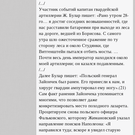
/.../
Участник событий капитан гвардейской
артиллерии Ж. Булар пишет: «Рано утром 28-
го… я достиг соседних возвышенностей, где
нас расставили батареями при выходе из леса
на дороге, ведшей из Борисова. С самого
утра шло ожесточенное сражение по ту
сторону леса и около Студянки, где
Витгенштейн пытался отбить мосты. …
Почти весь день император находился около
моей артиллерии; он казался подавленным.
/.../
Далее Булар пишет: «Польский генерал
Зайончек был ранен. Его принесли к нам, и
хирург гвардии ампутировал ему ногу».(21)
Сам факт ранения Зайончека упоминается
многими, что позволяет даже
конкретизировать место походного лазарета.
Процитируем снова польского офицера
Фальковского, которому Жимановский указал
направление поисков Наполеона: «Я
направился туда; вскоре я увидел старую