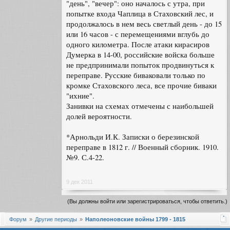
"день", "вечер": оно началось с утра, при
попытке входа Чаплица в Стаховский лес, и
продолжалось в нем весь светлый день - до 15
или 16 часов - с перемещениями вглубь до
одного километра. После атаки кирасиров
Думерка в 14-00, российские войска больше
не предпринимали попыток продвинуться к
переправе. Русские биваковали только по
кромке Стаховского леса, все прочие биваки
"ихние".
Занивки на схемах отмечены с наибольшей
долей вероятности.
*Арнольди И.К. Записки о березинской
переправе в 1812 г. // Военный сборник. 1910.
№9. С.4-22.
9 дек 2011
(Вы должны войти или зарегистрироваться, чтобы ответить.)
Форум
Другие периоды
Наполеоновские войны 1799 - 1815