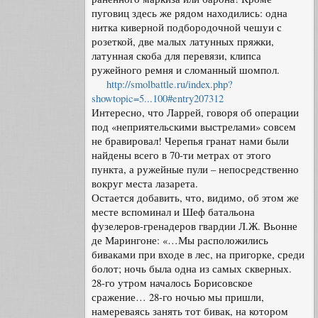
пуговиц здесь же рядом находились: одна
нитка киверной подбородочной чешуи с
розеткой, две малых латунных пряжки,
латунная скоба для перевязи, клипса
ружейного ремня и сломанный шомпол.
http://smolbattle.ru/index.php?
showtopic=5...100#entry207312
Интересно, что Ларрей, говоря об операции
под «неприятельскими выстрелами» совсем
не бравировал! Черепья гранат нами были
найдены всего в 70-ти метрах от этого
пункта, а ружейные пули – непосредственно
вокруг места лазарета.
Остается добавить, что, видимо, об этом же
месте вспоминал и Шеф батальона
фузелеров-гренадеров гвардии Л.Ж. Вьонне
де Марингоне: «…Мы расположились
биваками при входе в лес, на пригорке, среди
болот; ночь была одна из самых скверных.
28-го утром началось Борисовское
сражение… 28-го ночью мы пришли,
намереваясь занять тот бивак, на котором