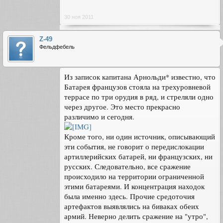
30 ноя 2011
Z-49
Фельдфебель
Из записок капитана Арнольди* известно, что
Батарея французов стояла на трехуровневой
террасе по три орудия в ряд, и стреляли одно
через другое. Это место прекрасно
различимо и сегодня.
Кроме того, ни один источник, описывающий
эти события, не говорит о передислокации
артиллерийских батарей, ни французских, ни
русских. Следовательно, все сражение
происходило на территории ограниченной
этими батареями. И концентрация находок
была именно здесь. Прочие средоточия
артефактов выявлялись на биваках обеих
армий. Неверно делить сражение на "утро",