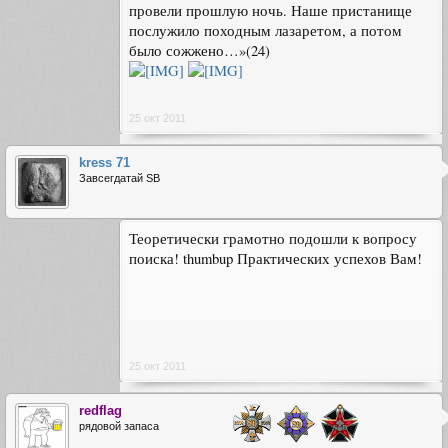
провели прошлую ночь. Наше пристанище
послужило походным лазаретом, а потом
было сожжено…»(24)
25 окт 2011
kress 71
Завсегдатай SB
Теоретически грамотно подошли к вопросу
поиска! thumbup Практических успехов Вам!
25 окт 2011
redflag
рядовой запаса