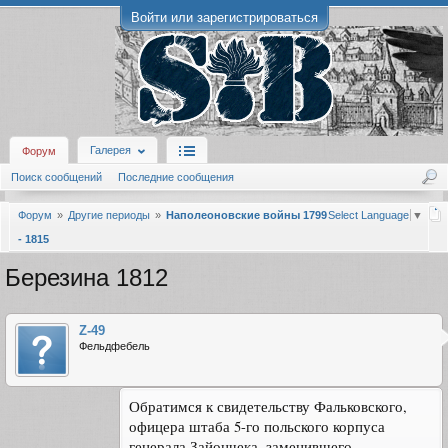
Войти или зарегистрироваться
Галерея
Форум
Поиск сообщений
Последние сообщения
Форум
Другие периоды
Наполеоновские войны 1799
Select Language
▼
- 1815
Березина 1812
Z-49
Фельдфебель
Обратимся к свидетельству Фальковского,
офицера штаба 5-го польского корпуса
генерала Зайончека, заменившего