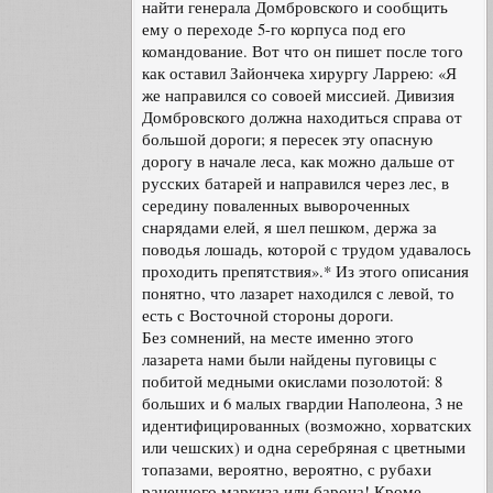
найти генерала Домбровского и сообщить
ему о переходе 5-го корпуса под его
командование. Вот что он пишет после того
как оставил Зайончека хирургу Ларрею: «Я
же направился со совоей миссией. Дивизия
Домбровского должна находиться справа от
большой дороги; я пересек эту опасную
дорогу в начале леса, как можно дальше от
русских батарей и направился через лес, в
середину поваленных вывороченных
снарядами елей, я шел пешком, держа за
поводья лошадь, которой с трудом удавалось
проходить препятствия».* Из этого описания
понятно, что лазарет находился с левой, то
есть с Восточной стороны дороги.
Без сомнений, на месте именно этого
лазарета нами были найдены пуговицы с
побитой медными окислами позолотой: 8
больших и 6 малых гвардии Наполеона, 3 не
идентифицированных (возможно, хорватских
или чешских) и одна серебряная с цветными
топазами, вероятно, вероятно, с рубахи
раненного маркиза или барона! Кроме