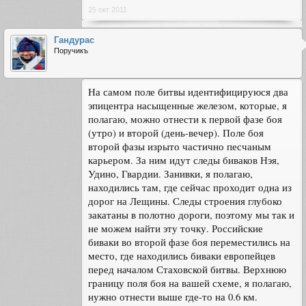
25 окт 2011
Гандурас
Поручикъ
На самом поле битвы идентифицируюся два
эпицентра насыщенные железом, которые, я
полагаю, можно отнести к первой фазе боя
(утро) и второй (день-вечер). Поле боя
второй фазы изрыто частично песчаным
карьером. За ним идут следы биваков Нэя,
Удино, Гвардии. Занивки, я полагаю,
находились там, где сейчас проходит одна из
дорог на Лещины. Следы строения глубоко
закатаны в полотно дороги, поэтому мы так и
не можем найти эту точку. Российские
биваки во второй фазе боя переместились на
место, где находились биваки европейцев
перед началом Стаховской битвы. Верхнюю
границу поля боя на вашей схеме, я полагаю,
нужно отнести выше где-то на 0.6 км.