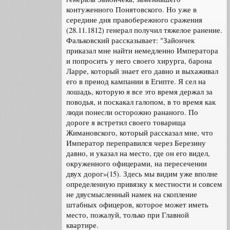
контуженного Понятовского. Но уже в
середине дня правобережного сражения
(28.11.1812) генерал получил тяжелое ранение.
Фальковский рассказывает: "Зайончек
приказал мне найти немедленно Императора
и попросить у него своего хирурга, барона
Ларре, который знает его давно и выхаживал
его в преиод кампании в Египте. Я сел на
лошадь, которую я все это время держал за
поводья, и поскакал галопом, в то время как
люди понесли осторожно рананого. По
дороге я встретил своего товарища
Жимановского, который рассказал мне, что
Император переправился через Березину
давно, и указал на место, где он его видел,
окруженного офицерами, на пересечении
двух дорог»(15). Здесь мы видим уже вполне
определенную привязку к местности и совсем
не двусмысленный намек на скопление
штабных офицеров, которое может иметь
место, пожалуй, только при Главной
квартире.