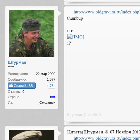
http://www.oldgravura.ru/index.ph
thumbup
п.с.
:P
Штурман
*****
Регистрация:
22 мар 2009
Сообщения:
1.577
Спасибо SB:
78
Отзывы:
0
Страна:
Из:
Смоленск
Штурман
,
7 ноя 2010
Цитата(Штурман @ 07 Ноября 2010,
http://www.oldgravura.ru/index.ph