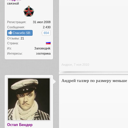
связной
Регистрация:
31 июл 2008
Сообщения:
2.430
Спасибо SB:
654
Отзывы:
21
Страна:
Из:
Заповеднik
Интересы:
эзотерика
Андрон
,
7 ноя 2010
Андрей таллер по размеру меньш
Остап Бендер