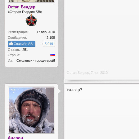
Остап Бендер
«Старая Гвардия SB»
Регистрация:
17 апр 2010
Сообщения:
2.108
Спасибо SB:
5.919
Отзывы:
251
Страна:
Из:
Смоленск - город-герой!
Остап Бендер
,
7 ноя 2010
таллер?
Андрон