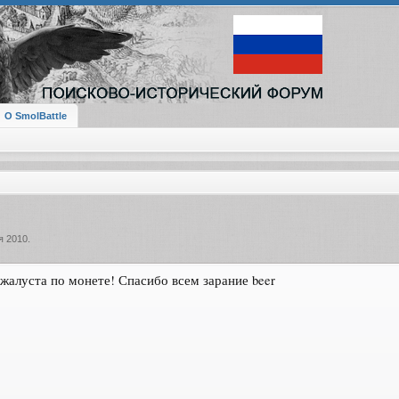
О SmolBattle
я 2010
.
алуста по монете! Спасибо всем зарание beer