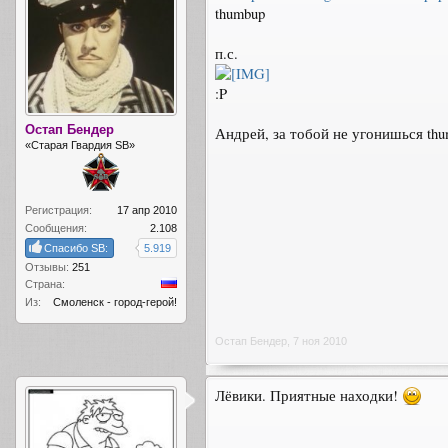
thumbup
п.с.
:P
Остап Бендер
Андрей, за тобой не угонишься thu
«Старая Гвардия SB»
Регистрация:
17 апр 2010
Сообщения:
2.108
Спасибо SB:
5.919
Отзывы:
251
Страна:
Из:
Смоленск - город-герой!
Остап Бендер
,
7 ноя 2010
Лёвики. Приятные находки!