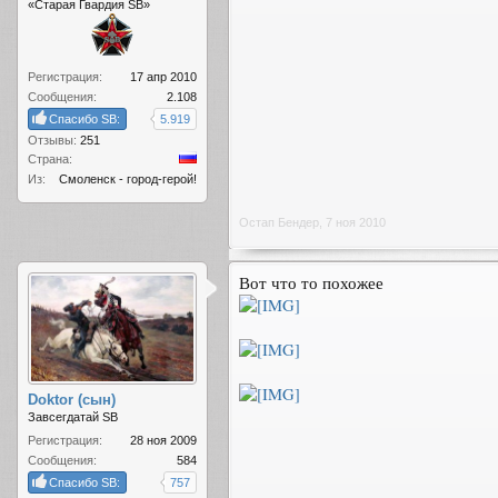
«Старая Гвардия SB»
Регистрация:
17 апр 2010
Сообщения:
2.108
Спасибо SB:
5.919
Отзывы:
251
Страна:
Из:
Смоленск - город-герой!
Остап Бендер
,
7 ноя 2010
Вот что то похожее
Doktor (сын)
Завсегдатай SB
Регистрация:
28 ноя 2009
Сообщения:
584
Спасибо SB:
757