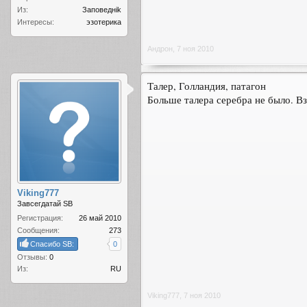
Из:
Заповеднik
Интересы:
эзотерика
Андрон
,
7 ноя 2010
Талер, Голландия, патагон
Больше талера серебра не было. Взв
Viking777
Завсегдатай SB
Регистрация:
26 май 2010
Сообщения:
273
Спасибо SB:
0
Отзывы:
0
Из:
RU
Viking777
,
7 ноя 2010