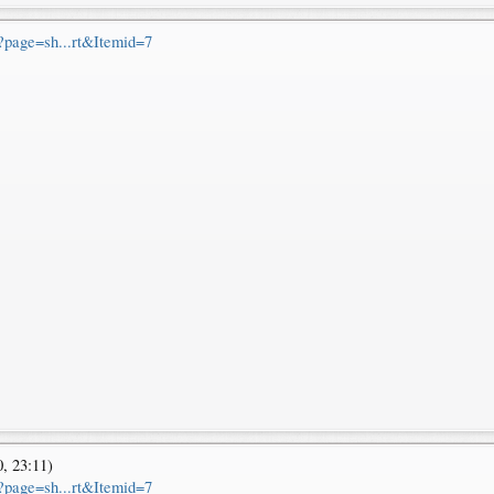
p?page=sh...rt&Itemid=7
 23:11)
p?page=sh...rt&Itemid=7