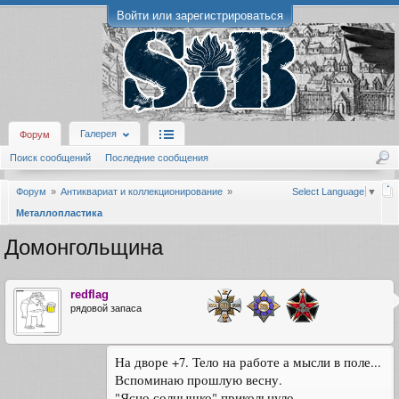
Войти или зарегистрироваться
Галерея
Форум
Поиск сообщений
Последние сообщения
Форум
Антиквариат и коллекционирование
Select Language
▼
Металлопластика
Домонгольщина
redflag
рядовой запаса
На дворе +7. Тело на работе а мысли в поле...
Вспоминаю прошлую весну.
"Ясно солнышко" прикольнуло.