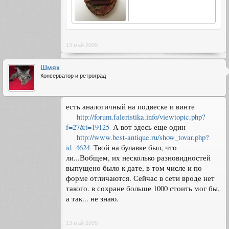
13 май 2009
Шмяк
Консерватор и ретроград
есть аналогичный на подвеске и винте
http://forum.faleristika.info/viewtopic.php?
f=27&t=19125
А вот здесь еще один
http://www.best-antique.ru/show_tovar.php?
id=4624
Твой на булавке был, что
ли...Вобщем, их несколько разновидностей
выпущено было к дате, в том числе и по
форме отличаются. Сейчас в сети вроде нет
такого. в сохране больше 1000 стоить мог бы,
а так... не знаю.
13 май 2009