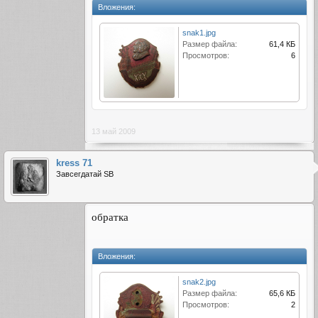
Вложения:
snak1.jpg
Размер файла:
61,4 КБ
Просмотров:
6
13 май 2009
kress 71
Завсегдатай SB
обратка
Вложения:
snak2.jpg
Размер файла:
65,6 КБ
Просмотров:
2