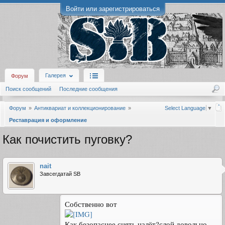
Войти или зарегистрироваться
Галерея
Форум
Поиск сообщений
Последние сообщения
Форум
Антиквариат и коллекционирование
Select Language
▼
Реставрация и оформление
Как почистить пуговку?
nait
Завсегдатай SB
Собственно вот
Как безопаснее снять налёт?слой довольно