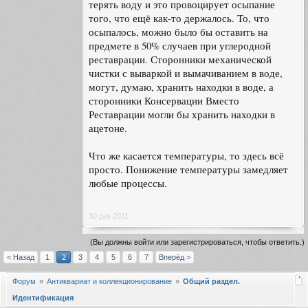
терять воду и это провоцирует осыпание
того, что ещё как-то держалось. То, что
осыпалось, можно было бы оставить на
предмете в 50% случаев при углеродной
реставрации. Сторонники механической
чистки с вываркой и вымачиванием в воде,
могут, думаю, хранить находки в воде, а
сторонники Консервации Вместо
Реставрации могли бы хранить находки в
ацетоне.
Что же касается температуры, то здесь всё
просто. Понижение температуры замедляет
любые процессы.
30 дек 2011
(Вы должны войти или зарегистрироваться, чтобы ответить.)
< Назад
1
2
3
4
5
6
7
Вперёд >
Форум
Антиквариат и коллекционирование
Общий раздел.
Идентификация