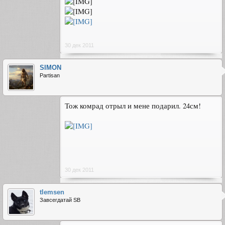
30 дек 2011
SIMON
Partisan
Тож комрад отрыл и мене подарил. 24см!
30 дек 2011
tlemsen
Завсегдатай SB