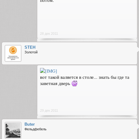
потом.
28 дек 2011
STEH
Золотой
вот такой валяется в столе... знать бы где та
заветная дверь
29 дек 2011
Buter
Фельдфебель