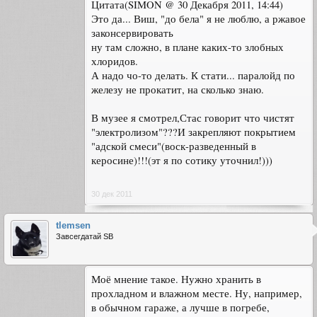
Цитата(SIMON @ 30 Декабря 2011, 14:44)
Это да... Виш, "до бела" я не люблю, а ржавое
законсервировать
ну там сложно, в плане каких-то злобных
хлоридов.
А надо чо-то делать. К стати... паралойд по
железу не прокатит, на сколько знаю.
В музее я смотрел,Стас говорит что чистят
"электролизом"???И закрепляют покрытием
"адской смеси"(воск-разведенный в
керосине)!!!(эт я по сотику уточнил!)))
30 дек 2011
tlemsen
Завсегдатай SB
Моё мнение такое. Нужно хранить в
прохладном и влажном месте. Ну, например,
в обычном гараже, а лучше в погребе,