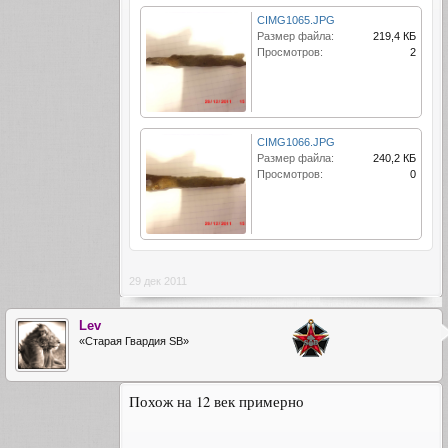
CIMG1065.JPG
Размер файла:
219,4 КБ
Просмотров:
2
CIMG1066.JPG
Размер файла:
240,2 КБ
Просмотров:
0
29 дек 2011
Lev
«Старая Гвардия SB»
Похож на 12 век примерно