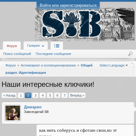
Войти или зарегистрироваться
Галерея
Форум
Поиск сообщений
Последние сообщения
Форум
Антиквариат и коллекционирование
Общий
Select Language
▼
раздел. Идентификация
Наши интересные ключики!
< Назад
1
2
3
4
5
6
7
Вперёд >
Димарио
Завсегдатай SB
как нить соберусь и сфотаю свои,но эт