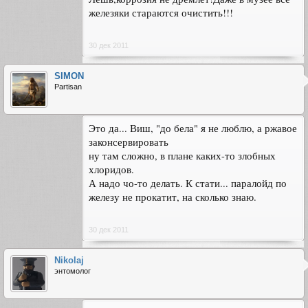
железяки стараются очистить!!!
30 дек 2011
SIMON
Partisan
Это да... Виш, "до бела" я не люблю, а ржавое
законсервировать
ну там сложно, в плане каких-то злобных
хлоридов.
А надо чо-то делать. К стати... паралойд по
железу не прокатит, на сколько знаю.
30 дек 2011
Nikolaj
энтомолог