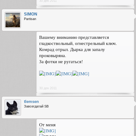
30 дек 2011
SIMON
Partisan
Вашему вниманию представляется
гладкоствольный, огнестрельный ключ.
Комрад отрыл. Дырка для запалу
проковыряна.
За фотки не ругаться!
30 дек 2011
tlemsen
Завсегдатай SB
От меня