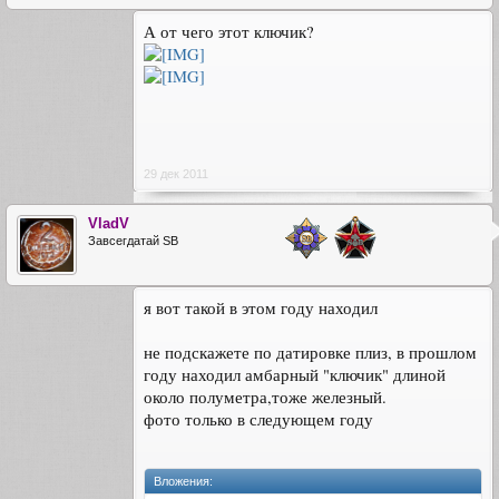
А от чего этот ключик?
29 дек 2011
VladV
Завсегдатай SB
я вот такой в этом году находил
не подскажете по датировке плиз, в прошлом
году находил амбарный "ключик" длиной
около полуметра,тоже железный.
фото только в следующем году
Вложения: