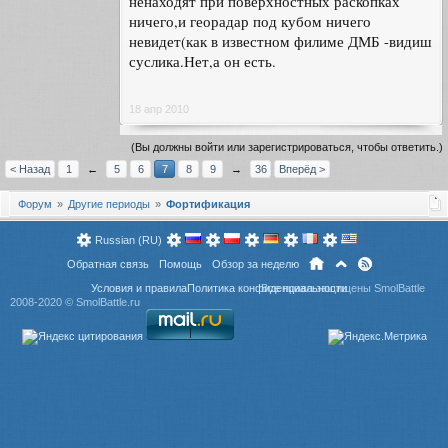
ненаходят при поверхностных раскопках
ничего,и георадар под кубом ничего
невидет(как в известном филиме ДМБ -видиш
суслика.Нет,а он есть.
18 апр 2010
(Вы должны войти или зарегистрироваться, чтобы ответить.)
< Назад
1
←
5
6
7
8
9
→
36
Вперёд >
Форум
Другие периоды
Фортификация
Russian (RU)
Обратная связь
Помощь
Обзор за неделю
Условия и правила
Политика конфиденциальности
Все права защищены SmolBattle
2008-2020 ©
SmolBattle.ru