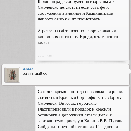
Калининграде сооружения взорваны а в
Смоленске нет,кстати если есть фото
сооружений в виннице и Калининграде
неплохо было бы их посмотреть.
А разве на сайте военной фортификации
винницких фото нет? Вродя, я там что-то
видел.
2 фев 2010
e2e43
Завсегдатай SB
Cегодня время и погода позволяла и я решил
съездить в Красный бор пофоткать. Дорогу
Смоленск- Витебск, городские
властиприводили в порядок и красили
остановки а дорожники латали дыры к
завтрашнему приезду в Катынь В.В. Путина .
Сойдя на конечной остановке Гнездово, я