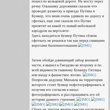
пошел по кольцевой дороге. На мосту через
речку Ольшанку дорожники сказали что
проводят разметку к приезду Путина в
Бункер, что меня очень удивило но дорогу я
сфоткал, еще они сказали что Путин
прилетит на какой то новый небольшой
аэродром на вертолете.
Здесь находиться бункер Путина сблизи
сфоткать не решился так как перед главными
воротами быломногомашин.
Затем обойдя длиннющий забор военной
части, я вышел в Гнездово ко второму и по
всей видимости главному Бункеру Гитлера
или входу в фашисткое логово.
Попросив дедушку Михаила на территории
которого стоит бункер пофотографировать и
получив его согласия я начал
фотографировать и расспрашивать его об
истории данного строения.
Сбоку на другом жилом участке расположен