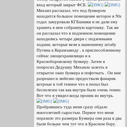
вход который закрыт ФСБ.
Михаил рассказал, что под бункером
находится большое помещение которое в 50х
годах замуровали КГБшники и не дали ему
хранить в нем собранную картошку. Так же
он рассказал что в подземном помещении
находились четыре двери с подземными
ходами, которые вели к нынешнему штабу
Путина к Керамзаводу , к приспособленному
сейчас овощехранилищю и к
Красноборовскому бункеру. Затем я
попросил Дедушку Михаила залезть в
открытое окно бункера и пофоткать . Он мне
разрешил и любезно предоствали фанарик
котроые в той темное что я попал был
бесполезен так как внутри было очень темно.
Вот что я увидел когда проник во внутрь.
Пробравшись туда меня сразу обдало
многолетней сыростью. Первое что меня
поразило это размеры Бункера они раза в два
были больше чем тот что в Красном бору.