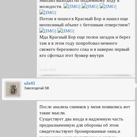
Михаил выходил по подземному ходу в
молодости.
Потом я пошел в Красный Бор и нашел еще
неопознный объект с бетонным отверстием?
Мда Красный Бор еще полон загадок и берез
там я в этом году попробовал немного
свежего березового сока и я наверно первый
кто сфоткал этот бункер внутри
6 апр 2010
e2e43
Завсегдатай SB
После анализа снимков у меня появились вот
такие мысли.
Существует два входа в надземную часть
предназначенную для обороны об этом
свидетельствуют бронированные окна,и