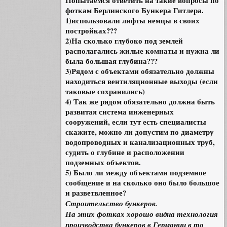
Попытаемся ответить на такие вопросы по
фоткам Берлинского Бункера Гитлера.
1)использовали лифты немцы в своих
постройках???
2)На сколько глубоко под землей
располагались жилые комнаты и нужна ли
была большая глубина???
3)Рядом с объектами обязательно должны
находиться вентиляционные выходы (если
таковые сохранились)
4) Так же рядом обязательно должна быть
развитая система инженерных
сооружений, если тут есть специалисты
скажите, можно ли допустим по диаметру
водопроводных и канализационных труб,
судить о глубине и расположении
подземных объектов.
5) Было ли между объектами подземное
сообщение и на сколько оно было большое
и разветвленное?
Строительство бункеров.
На этих фотках хорошо видна технология
производства бункеров в Германии в то