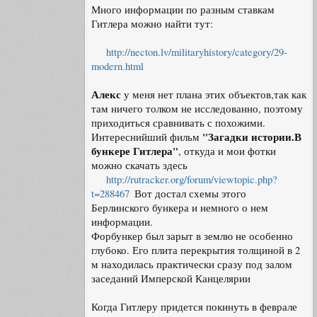
Много информации по разным ставкам
Гитлера можно найти тут:
http://necton.lv/militaryhistory/category/29-
modern.html
Алекс
у меня нет плана этих объектов,так как
там ничего толком не исследованно, поэтому
приходиться сравнивать с похожими.
"Загадки истории.В
Интереснийший фильм
бункере Гитлера"
, откуда и мои фотки
можно скачать здесь
http://rutracker.org/forum/viewtopic.php?
t=288467
Вот достал схемы этого
Берлинского бункера и немного о нем
информации.
Форбункер был зарыт в землю не особенно
глубоко. Его плита перекрытия толщиной в 2
м находилась практически сразу под залом
заседаний Имперской Канцелярии
Когда Гитлеру придется покинуть в феврале