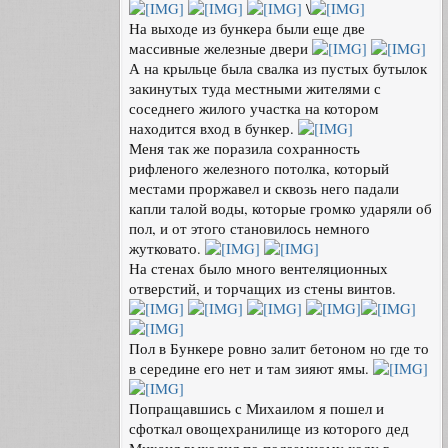
\
На выходе из бункера были еще две
массивные железные двери
А на крыльце была свалка из пустых бутылок
закинутых туда местными жителями с
соседнего жилого участка на котором
находится вход в бункер.
Меня так же поразила сохранность
рифленого железного потолка, который
местами проржавел и сквозь него падали
капли талой воды, которые громко ударяли об
пол, и от этого становилось немного
жутковато.
На стенах было много вентеляционных
отверстий, и торчащих из стены винтов.
Пол в Бункере ровно залит бетоном но где то
в середине его нет и там зияют ямы.
Попращавшись с Михаилом я пошел и
сфоткал овощехранилище из которого дед