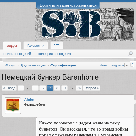
Войти или зарегистрироваться
Галерея
Форум
Поиск сообщений
Последние сообщения
Форум
Другие периоды
Фортификация
Select Language
▼
Немецкий бункер Bärenhöhle
< Назад
1
←
5
6
7
8
9
→
36
Вперёд >
Aleks
Фельдфебель
Как-то поговорил с дедом жены на тему
бункеров. Он рассказал, что во время войны
попал с тяжелым ранением в Смоленский