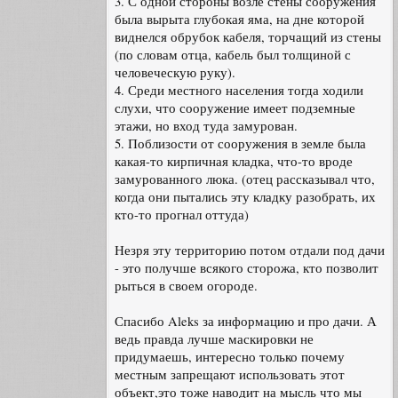
3. С одной стороны возле стены сооружения
была вырыта глубокая яма, на дне которой
виднелся обрубок кабеля, торчащий из стены
(по словам отца, кабель был толщиной с
человеческую руку).
4. Среди местного населения тогда ходили
слухи, что сооружение имеет подземные
этажи, но вход туда замурован.
5. Поблизости от сооружения в земле была
какая-то кирпичная кладка, что-то вроде
замурованного люка. (отец рассказывал что,
когда они пытались эту кладку разобрать, их
кто-то прогнал оттуда)
Незря эту территорию потом отдали под дачи
- это получше всякого сторожа, кто позволит
рыться в своем огороде.
Спасибо Aleks за информацию и про дачи. А
ведь правда лучше маскировки не
придумаешь, интересно только почему
местным запрещают использовать этот
объект,это тоже наводит на мысль что мы