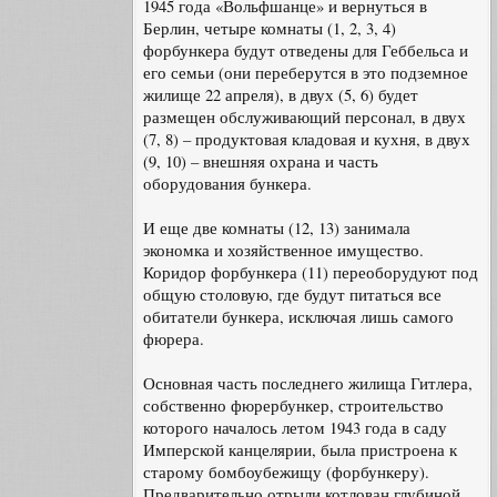
1945 года «Вольфшанце» и вернуться в
Берлин, четыре комнаты (1, 2, 3, 4)
форбункера будут отведены для Геббельса и
его семьи (они переберутся в это подземное
жилище 22 апреля), в двух (5, 6) будет
размещен обслуживающий персонал, в двух
(7, 8) – продуктовая кладовая и кухня, в двух
(9, 10) – внешняя охрана и часть
оборудования бункера.
И еще две комнаты (12, 13) занимала
экономка и хозяйственное имущество.
Коридор форбункера (11) переоборудуют под
общую столовую, где будут питаться все
обитатели бункера, исключая лишь самого
фюрера.
Основная часть последнего жилища Гитлера,
собственно фюрербункер, строительство
которого началось летом 1943 года в саду
Имперской канцелярии, была пристроена к
старому бомбоубежищу (форбункеру).
Предварительно отрыли котлован глубиной