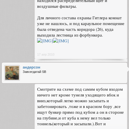
находился распределительный щит и
воздушные фильтры.
Для личного состава охраны Гитлера комнат
уже не нашлось, и под караульное помещение
была отведена часть коридора (26), куда
выходила лестница из форбункера.
17 апр 2010
андерсон
Завсегдатай SB
Смотрите на схеме под самим кубом входом
ничего нет кроме тунеля уходящего вбок и
вниз,который легко можно засыпать и
забетонировать ,тоже и в красном бору ,все
ищут бункер прямо под кубом а он в стороне
на глубине,и от куба к нему вел только
тоннель(который и засыпали.).Вот и