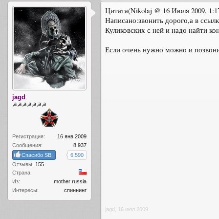
Цитата(Nikolaj @ 16 Июля 2009, 1:1
Написано:звонить дорого,а в ссыл
Куликовских с ней и надо найти кон
Если очень нужно можно и позвонит
jagd
☭☭☭☭☭☭☭
Регистрация:
16 янв 2009
Сообщения:
8.937
Спасибо SB:
6.590
Отзывы:
155
Страна:
Из:
mother russia
Интересы:
спиннинг
jagd
,
16 июл 2009