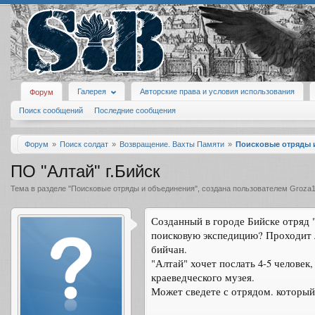
Галерея
Авторские права и условия использования
Форум
Поиск сообщений
Последние сообщения
Форум
Поиск солдат
Возвращение. Вахты Памяти
Поисковые отряды 
ПО "Алтай" г.Бийск
Тема в разделе "
Поисковые отряды и объединения
", создана пользователем
Groza
Созданный в городе Бийске отряд "
поисковую экспедицию? Проходит л
бийчан.
"Алтай" хочет послать 4-5 человек
краеведческого музея.
Может сведете с отрядом. который