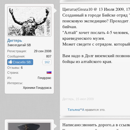
Цитата(Groza10 @ 13 Июля 2009, 17
Созданный в городе Бийске отряд "
поисковую экспедицию? Проходит л
бийчан.
"Алтай" хочет послать 4-5 человек
краеведческого музея.
Дегтярь
Может сведете с отрядом. который
Завсегдатай SB
Регистрация:
29 сен 2008
Вам надо в Долг вяземский позвони
Сообщения:
807
бойцы из алтайского края.
Спасибо SB:
162
Отзывы:
6
Страна:
Из:
Гондурас
Интересы:
Хроники Гондураса
Дегтярь
,
15 июл 2009
Татьяна**А
нравится это.
Написано:звонить дорого,а в ссыл