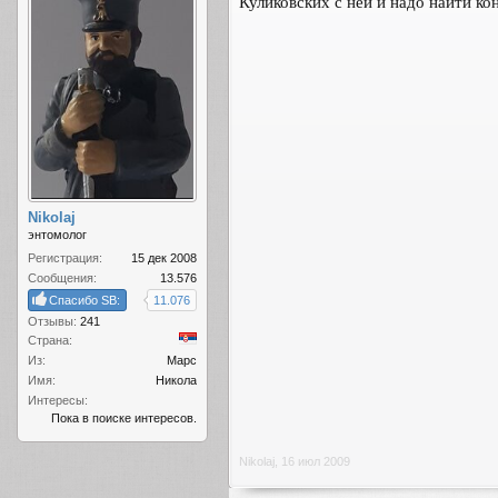
Куликовских с ней и надо найти кон
Nikolaj
энтомолог
Регистрация:
15 дек 2008
Сообщения:
13.576
Спасибо SB:
11.076
Отзывы:
241
Страна:
Из:
Марс
Имя:
Никола
Интересы:
Пока в поиске интересов.
Nikolaj
,
16 июл 2009