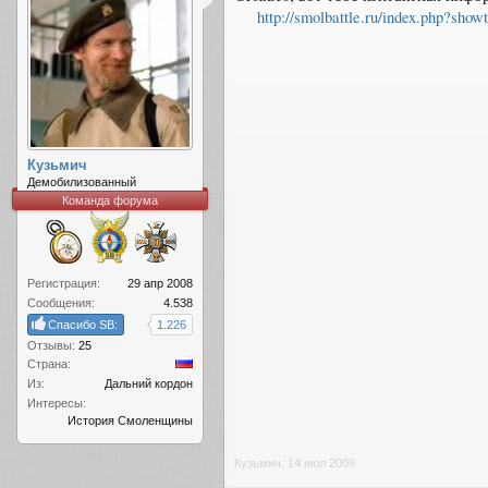
http://smolbattle.ru/index.php?show
Кузьмич
Демобилизованный
Команда форума
Регистрация:
29 апр 2008
Сообщения:
4.538
Спасибо SB:
1.226
Отзывы:
25
Страна:
Из:
Дальний кордон
Интересы:
История Смоленщины
Кузьмич
,
14 июл 2009