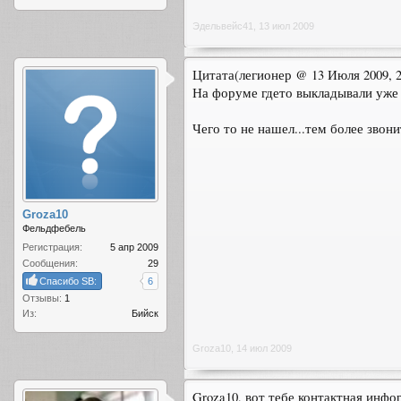
Эдельвейс41
,
13 июл 2009
Цитата(легионер @ 13 Июля 2009, 2
На форуме гдето выкладывали уже 
Чего то не нашел...тем более звони
Groza10
Фельдфебель
Регистрация:
5 апр 2009
Сообщения:
29
Спасибо SB:
6
Отзывы:
1
Из:
Бийск
Groza10
,
14 июл 2009
Groza10, вот тебе контактная инф