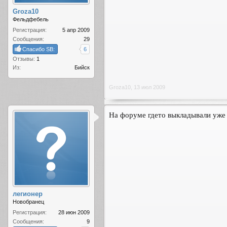
Groza10
Фельдфебель
Регистрация:
5 апр 2009
Сообщения:
29
Спасибо SB:
6
Отзывы:
1
Из:
Бийск
Groza10
,
13 июл 2009
На форуме гдето выкладывали уже 
легионер
Новобранец
Регистрация:
28 июн 2009
Сообщения:
9