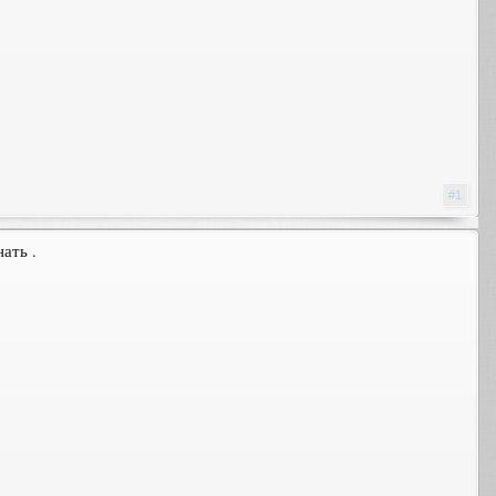
#1
ать .