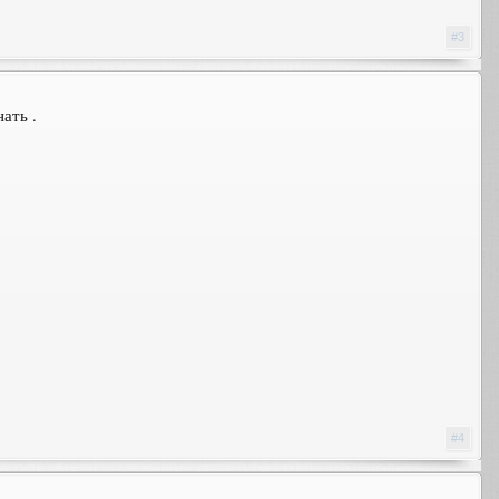
#3
ать .
#4