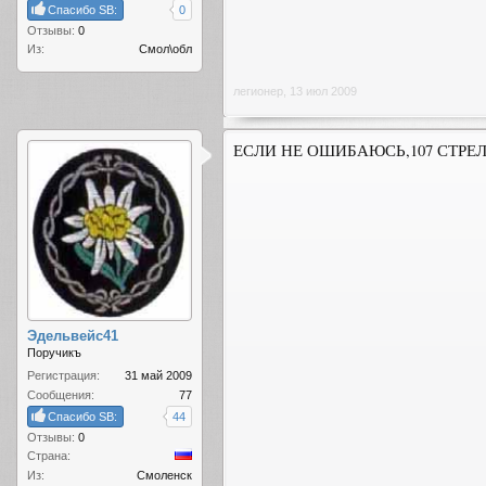
Спасибо SB:
0
Отзывы:
0
Из:
Смол\обл
легионер
,
13 июл 2009
ЕСЛИ НЕ ОШИБАЮСЬ,107 СТРЕЛ
Эдельвейс41
Поручикъ
Регистрация:
31 май 2009
Сообщения:
77
Спасибо SB:
44
Отзывы:
0
Страна:
Из:
Смоленск