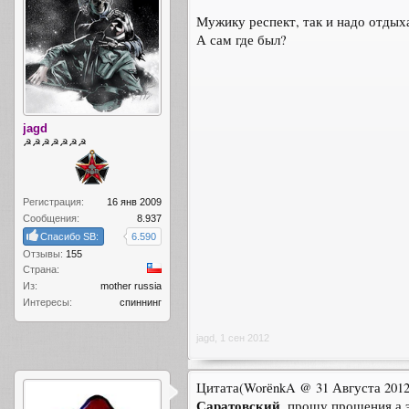
Мужику респект, так и надо отдых
А сам где был?
jagd
☭☭☭☭☭☭☭
Регистрация:
16 янв 2009
Сообщения:
8.937
Спасибо SB:
6.590
Отзывы:
155
Страна:
Из:
mother russia
Интересы:
спиннинг
jagd
,
1 сен 2012
Цитата(WorёnkA @ 31 Августа 2012,
Саратовский
, прошу прощения а 