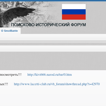
О SmolBattle
 посмотреть!!!
http://kivi666.narod.ru/tur/0.htm
ных!!!
http://www.lacetti-club.ru/vb_forum/showthread.php?t=42970