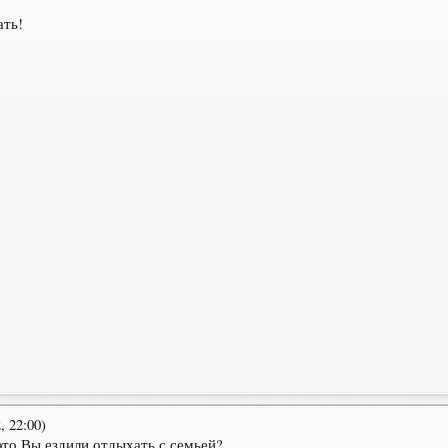
ать!
 22:00)
это Вы ездили отдыхать с семьей?