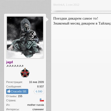
WorёnkA
,
1 сен 2012
Поездки дикарем самое то!
Знакомый месяц дикарем в Тайланд
jagd
☭☭☭☭☭☭☭
Регистрация:
16 янв 2009
Сообщения:
8.937
Спасибо SB:
6.590
Отзывы:
155
Страна:
Из:
mother russia
Интересы:
спиннинг