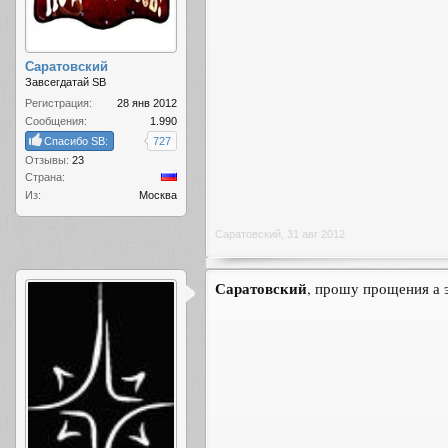
Саратовский
Завсегдатай SB
Регистрация:
28 янв 2012
Сообщения:
1.990
Спасибо SB:
727
Отзывы:
23
Страна:
Из:
Москва
Саратовский
,
31 авг 2012
Саратовский
, прошу прощения а 