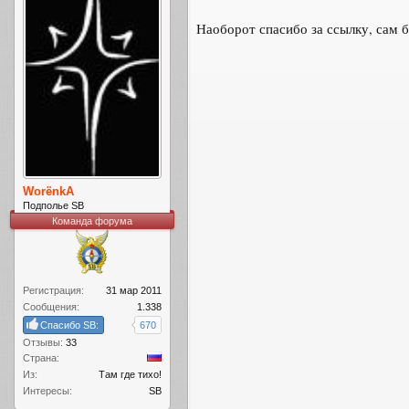
Наоборот спасибо за ссылку, сам б
WorёnkA
Подполье SB
Команда форума
Регистрация:
31 мар 2011
Сообщения:
1.338
Спасибо SB:
670
Отзывы:
33
Страна:
Из:
Там где тихо!
Интересы:
SB