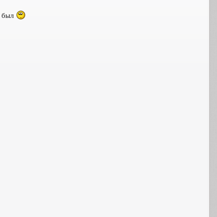
е был