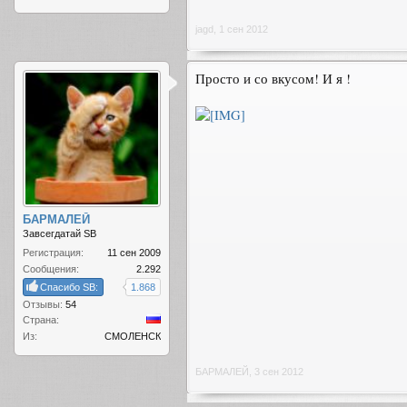
jagd
,
1 сен 2012
Просто и со вкусом! И я !
БАРМАЛЕЙ
Завсегдатай SB
Регистрация:
11 сен 2009
Сообщения:
2.292
Спасибо SB:
1.868
Отзывы:
54
Страна:
Из:
СМОЛЕНСК
БАРМАЛЕЙ
,
3 сен 2012