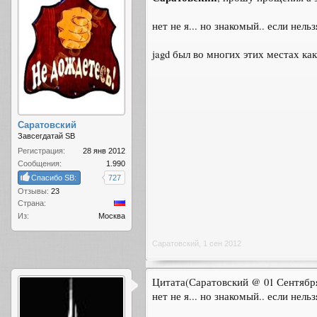
нет не я... но знакомый.. если нел
jagd был во многих этих местах как
Саратовский
Завсегдатай SB
Регистрация:
28 янв 2012
Сообщения:
1.990
Спасибо SB:
727
Отзывы:
23
Страна:
Из:
Москва
Саратовский
,
1 сен 2012
Цитата(Саратовский @ 01 Сентября 
нет не я... но знакомый.. если нел