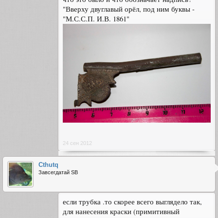
"Вверху двуглавый орёл, под ним буквы -
"М.С.С.П. И.В. 1861"
24 сен 2012
Cthutq
Завсегдатай SB
если трубка .то скорее всего выглядело так,
для нанесения краски (примитивный