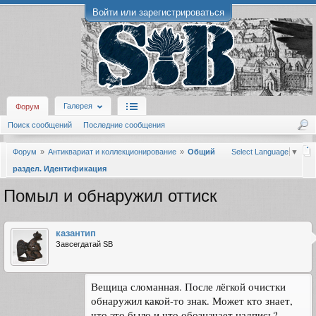
Войти или зарегистрироваться
Галерея
Форум
Поиск сообщений
Последние сообщения
Форум
Антиквариат и коллекционирование
Общий
Select Language
▼
раздел. Идентификация
Помыл и обнаружил оттиск
казантип
Завсегдатай SB
Вещица сломанная. После лёгкой очистки
обнаружил какой-то знак. Может кто знает,
что это было и что обозначает надпись?