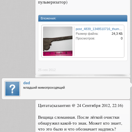
пульверизатор)
Вложения:
post_4839_1348510716_thumb.jpg
Размер файла:
24,3 КБ
Просмотров:
0
25 сен 2012
ded
младший мимопроходящий
Цитата(казантип @ 24 Сентября 2012, 22:16)
Вещица сломанная. После лёгкой очистки
обнаружил какой-то знак. Может кто знает,
что это было и что обозначает надпись?