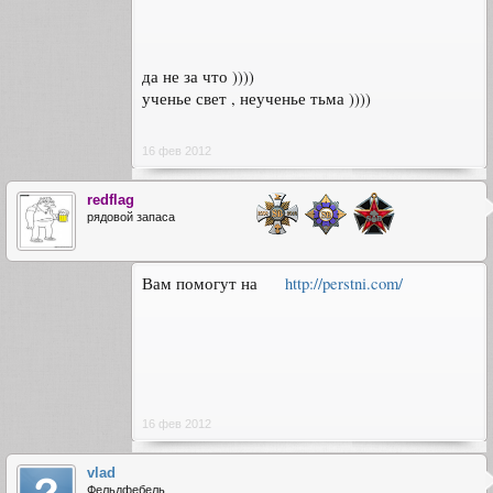
да не за что ))))
ученье свет , неученье тьма ))))
16 фев 2012
redflag
рядовой запаса
Вам помогут на
http://perstni.com/
16 фев 2012
vlad
Фельдфебель