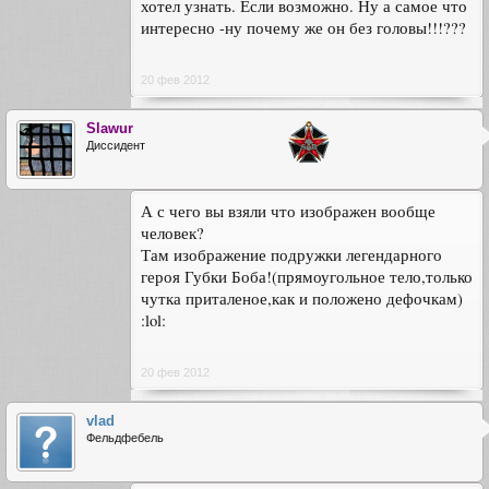
хотел узнать. Если возможно. Ну а самое что
интересно -ну почему же он без головы!!!???
20 фев 2012
Slawur
Диссидент
А с чего вы взяли что изображен вообще
человек?
Там изображение подружки легендарного
героя Губки Боба!(прямоугольное тело,только
чутка приталеное,как и положено дефочкам)
:lol:
20 фев 2012
vlad
Фельдфебель