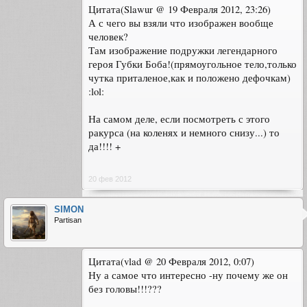
Цитата(Slawur @ 19 Февраля 2012, 23:26)
А с чего вы взяли что изображен вообще
человек?
Там изображение подружки легендарного
героя Губки Боба!(прямоугольное тело,только
чутка приталеное,как и положено дефочкам)
:lol:
На самом деле, если посмотреть с этого
ракурса (на коленях и немного снизу...) то
да!!!! +
20 фев 2012
SIMON
Partisan
Цитата(vlad @ 20 Февраля 2012, 0:07)
Ну а самое что интересно -ну почему же он
без головы!!!???