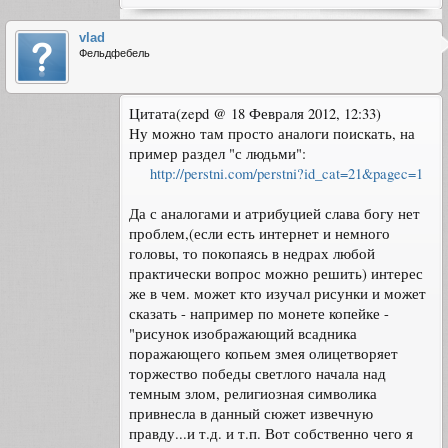
vlad
Фельдфебель
Цитата(zepd @ 18 Февраля 2012, 12:33)
Ну можно там просто аналоги поискать, на
пример раздел "с людьми":
http://perstni.com/perstni?id_cat=21&pagec=1
Да с аналогами и атрибуцией слава богу нет
проблем,(если есть интернет и немного
головы, то покопаясь в недрах любой
практически вопрос можно решить) интерес
же в чем. может кто изучал рисунки и может
сказать - например по монете копейке -
"рисунок изображающий всадника
поражающего копьем змея олицетворяет
торжество победы светлого начала над
темным злом, религиозная символика
привнесла в данный сюжет извечную
правду...и т.д. и т.п. Вот собственно чего я