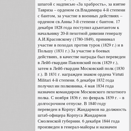
шпагой с надписью «За храбрость», за взятие
Тавриза – орденом св.Владимира 4-й степени
с бантом, за участие в военных действиях –
орденом св.Анны 3-й степени с бантом. 17
декабря 1828 года поступил адъютантом к
начальнику 20-й пехотной дивизии генералу
А.И.Красовскому (1780-1849), принимал
участие в походах против турок (1829 г.) и в
Польшу (1831 г.) За участие в боевых
действиях, в качестве награды был переведен
в Лейб-гвардии Павловский полк (1829 г.),
затем в Лейб-гвардии Московский полк (1830
г.). В 1831 г. награжден знаком ордена Virtuti
Militari 4-й степени. 6 декабря 1832 года
получил ин полковника, 4 мая 1834 года
назначен командиром Московского пехотного
полка. С ноября 1836 г. по февраль 1839 г. – в
долгосрочном отпуске. В 1840 году
переведен в Корпус Жандармов на должность
штаб-офицера Корпуса Жандармов
Смоленской губернии. 6 декабря 1844 года
произведен в генерал-майоры и назначен