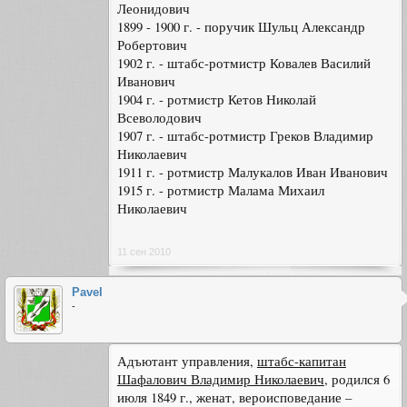
Леонидович
1899 - 1900 г. - поручик Шульц Александр
Робертович
1902 г. - штабс-ротмистр Ковалев Василий
Иванович
1904 г. - ротмистр Кетов Николай
Всеволодович
1907 г. - штабс-ротмистр Греков Владимир
Николаевич
1911 г. - ротмистр Малукалов Иван Иванович
1915 г. - ротмистр Малама Михаил
Николаевич
11 сен 2010
Pavel
-
Адъютант управления,
штабс-капитан
Шафалович Владимир Николаевич
, родился 6
июля 1849 г., женат, вероисповедание –