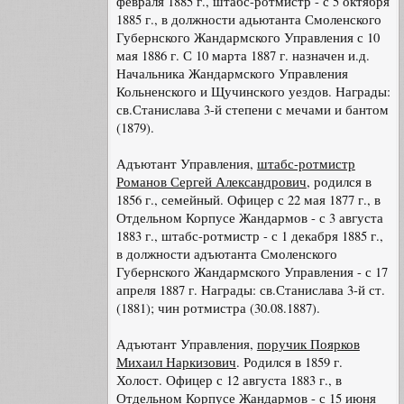
февраля 1885 г., штабс-ротмистр - с 5 октября
1885 г., в должности адьютанта Смоленского
Губернского Жандармского Управления с 10
мая 1886 г. С 10 марта 1887 г. назначен и.д.
Начальника Жандармского Управления
Кольненского и Щучинского уездов. Награды:
св.Станислава 3-й степени с мечами и бантом
(1879).
Адъютант Управления,
штабс-ротмистр
Романов Сергей Александрович
, родился в
1856 г., семейный. Офицер с 22 мая 1877 г., в
Отдельном Корпусе Жандармов - с 3 августа
1883 г., штабс-ротмистр - с 1 декабря 1885 г.,
в должности адъютанта Смоленского
Губернского Жандармского Управления - с 17
апреля 1887 г. Награды: св.Станислава 3-й ст.
(1881); чин ротмистра (30.08.1887).
Адъютант Управления,
поручик Поярков
Михаил Наркизович
. Родился в 1859 г.
Холост. Офицер с 12 августа 1883 г., в
Отдельном Корпусе Жандармов - с 15 июня