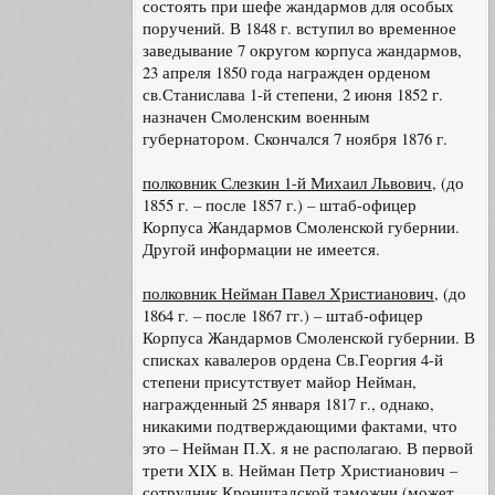
состоять при шефе жандармов для особых
поручений. В 1848 г. вступил во временное
заведывание 7 округом корпуса жандармов,
23 апреля 1850 года награжден орденом
св.Станислава 1-й степени, 2 июня 1852 г.
назначен Смоленским военным
губернатором. Скончался 7 ноября 1876 г.
полковник Слезкин 1-й Михаил Львович
, (до
1855 г. – после 1857 г.) – штаб-офицер
Корпуса Жандармов Смоленской губернии.
Другой информации не имеется.
полковник Нейман Павел Христианович
, (до
1864 г. – после 1867 гг.) – штаб-офицер
Корпуса Жандармов Смоленской губернии. В
списках кавалеров ордена Св.Георгия 4-й
степени присутствует майор Нейман,
награжденный 25 января 1817 г., однако,
никакими подтверждающими фактами, что
это – Нейман П.Х. я не располагаю. В первой
трети XIX в. Нейман Петр Христианович –
сотрудник Кронштадской таможни (может