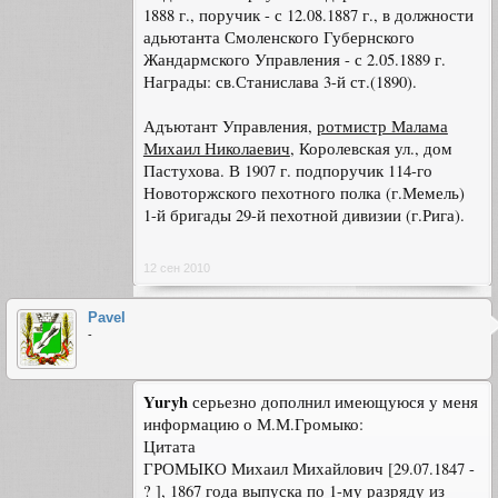
1888 г., поручик - с 12.08.1887 г., в должности
адьютанта Смоленского Губернского
Жандармского Управления - с 2.05.1889 г.
Награды: св.Станислава 3-й ст.(1890).
Адъютант Управления,
ротмистр Малама
Михаил Николаевич
, Королевская ул., дом
Пастухова. В 1907 г. подпоручик 114-го
Новоторжского пехотного полка (г.Мемель)
1-й бригады 29-й пехотной дивизии (г.Рига).
12 сен 2010
Pavel
-
Yuryh
серьезно дополнил имеющуюся у меня
информацию о М.М.Громыко:
Цитата
ГРОМЫКО Михаил Михайлович [29.07.1847 -
? ], 1867 года выпуска по 1-му разряду из