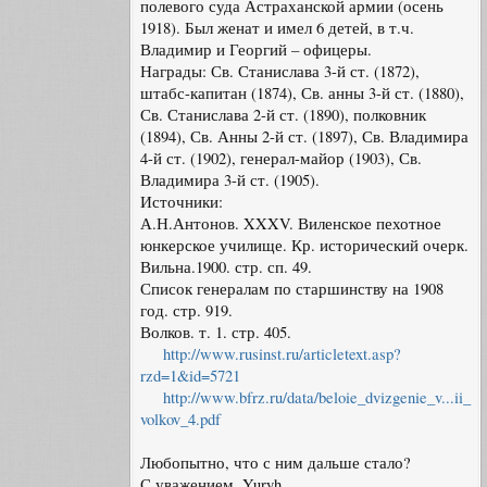
полевого суда Астраханской армии (осень
1918). Был женат и имел 6 детей, в т.ч.
Владимир и Георгий – офицеры.
Награды: Св. Станислава 3-й ст. (1872),
штабс-капитан (1874), Св. анны 3-й ст. (1880),
Св. Станислава 2-й ст. (1890), полковник
(1894), Св. Анны 2-й ст. (1897), Св. Владимира
4-й ст. (1902), генерал-майор (1903), Св.
Владимира 3-й ст. (1905).
Источники:
А.Н.Антонов. XXXV. Виленское пехотное
юнкерское училище. Кр. исторический очерк.
Вильна.1900. стр. сп. 49.
Список генералам по старшинству на 1908
год. стр. 919.
Волков. т. 1. стр. 405.
http://www.rusinst.ru/articletext.asp?
rzd=1&id=5721
http://www.bfrz.ru/data/beloie_dvizgenie_v...ii_
volkov_4.pdf
Любопытно, что с ним дальше стало?
С уважением, Yuryh