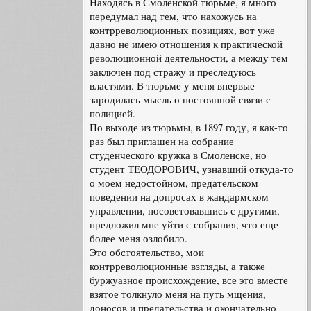
Находясь в Смоленской тюрьме, я много
передумал над тем, что нахожусь на
контрреволюционных позициях, вот уже
давно не имею отношения к практической
революционной деятельности, а между тем
заключен под стражу и преследуюсь
властями. В тюрьме у меня впервые
зародилась мысль о постоянной связи с
полицией.
По выходе из тюрьмы, в 1897 году, я как-то
раз был приглашен на собрание
студенческого кружка в Смоленске, но
студент ТЕОДОРОВИЧ, узнавший откуда-то
о моем недостойном, предательском
поведении на допросах в жандармском
управлении, посоветовавшись с другими,
предложил мне уйти с собрания, что еще
более меня озлобило.
Это обстоятельство, мои
контрреволюционные взгляды, а также
буржуазное происхождение, все это вместе
взятое толкнуло меня на путь мщения,
доносов и предательства и окончательно