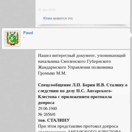
11 сен 2010
Юлиа
нравится это.
Pavel
-
Нашел интересный документ, упоминающий
начальника Смоленского Губернского
Жандармского Управления полковника
Громыко М.М.
Спецсообщение Л.П. Берии И.В. Сталину о
следствии по делу Н.С. Ангарского-
Клестова с приложением протокола
допроса
29.06.1940
№ 2656/б
тов. СТАЛИНУ
При этом представляю протокол допроса
арестованного АНГАРСКОГО-КЛЕСТОВА