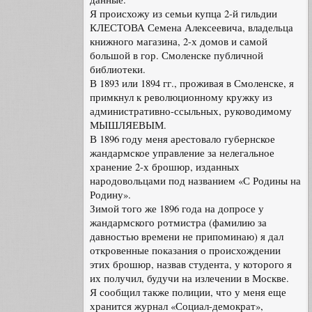
Я происхожу из семьи купца 2-й гильдии
КЛЕСТОВА Семена Алексеевича, владельца
книжного магазина, 2-х домов и самой
большой в гор. Смоленске публичной
библиотеки.
В 1893 или 1894 гг., проживая в Смоленске, я
примкнул к революционному кружку из
административно-ссыльных, руководимому
МЫШЛЯЕВЫМ.
В 1896 году меня арестовало губернское
жандармское управление за нелегальное
хранение 2-х брошюр, изданных
народовольцами под названием «С Родины на
Родину».
Зимой того же 1896 года на допросе у
жандармского ротмистра (фамилию за
давностью времени не припоминаю) я дал
откровенные показания о происхождении
этих брошюр, назвав студента, у которого я
их получил, будучи на излечении в Москве.
Я сообщил также полиции, что у меня еще
хранится журнал «Социал-демократ»,