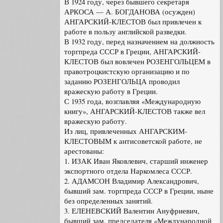
В 1924 году, через бывшего секретаря
АРКОСА — А. БОГДАНОВА (осужден)
АНГАРСКИЙ-КЛЕСТОВ был привлечен к
работе в пользу английской разведки.
В 1932 году, перед назначением на должность
торгпреда СССР в Греции, АНГАРСКИЙ-
КЛЕСТОВ был вовлечен РОЗЕНГОЛЬЦЕМ в
правотроцкистскую организацию и по
заданию РОЗЕНГОЛЬЦА проводил
вражескую работу в Греции.
С 1935 года, возглавляя «Международную
книгу», АНГАРСКИЙ-КЛЕСТОВ также вел
вражескую работу.
Из лиц, привлеченных АНГАРСКИМ-
КЛЕСТОВЫМ к антисоветской работе, не
арестованы:
1. ИЗАК Иван Яковлевич, старший инженер
экспортного отдела Наркомлеса СССР.
2. АДАМСОН Владимир Александрович,
бывший зам. торгпреда СССР в Греции, ныне
без определенных занятий.
3. ЕЛЕНЕВСКИЙ Валентин Ануфриевич,
бывший зам. председателя «Международной