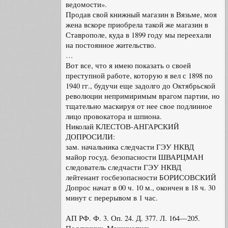
ведомости».
Продав свой книжный магазин в Вязьме, моя
жена вскоре приобрела такой же магазин в
Ставрополе, куда в 1899 году мы переехали
на постоянное жительство.
…
Вот все, что я имею показать о своей
преступной работе, которую я вел с 1898 по
1940 гг., будучи еще задолго до Октябрьской
революции непримиримым врагом партии, но
тщательно маскируя от нее свое подлинное
лицо провокатора и шпиона.
Николай КЛЕСТОВ-АНГАРСКИЙ
ДОПРОСИЛИ:
зам. начальника следчасти ГЭУ НКВД
майор госуд. безопасности ШВАРЦМАН
следователь следчасти ГЭУ НКВД
лейтенант госбезопасности БОРИСОВСКИЙ
Допрос начат в 00 ч. 10 м., окончен в 18 ч. 30
минут с перерывом в 1 час.
АП РФ. Ф. 3. Оп. 24. Д. 377. Л. 164—205.