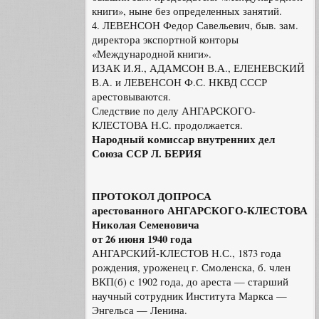
книги», ныне без определенных занятий.
4. ЛЕВЕНСОН Федор Савельевич, быв. зам.
директора экспортной конторы
«Международной книги».
ИЗАК И.Я., АДАМСОН В.А., ЕЛЕНЕВСКИЙ
В.А. и ЛЕВЕНСОН Ф.С. НКВД СССР
арестовываются.
Следствие по делу АНГАРСКОГО-
КЛЕСТОВА Н.С. продолжается.
Народный комиссар внутренних дел
Союза ССР Л. БЕРИЯ
ПРОТОКОЛ ДОПРОСА
арестованного АНГАРСКОГО-КЛЕСТОВА
Николая Семеновича
от 26 июня 1940 года
АНГАРСКИЙ-КЛЕСТОВ Н.С., 1873 года
рождения, уроженец г. Смоленска, б. член
ВКП(б) с 1902 года, до ареста — старший
научный сотрудник Института Маркса —
Энгельса — Ленина.