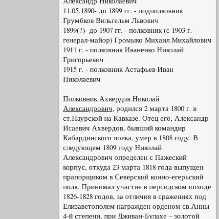
Александр Николаевич
11.05.1890- до 1899 гг. - подполковник
Грумбков Вильгельм Львович
1899(?)- до 1907 гг. - полковник (с 1903 г. -
генерал-майор) Громыко Михаил Михайлович
1911 г. - полковник Иваненко Николай
Григорьевич
1915 г. - полковник Астафьев Иван
Николаевич
Полковник Ахвердов Николай
Александрович
, родился 2 марта 1800 г. в
ст.Наурской на Кавказе. Отец его, Александр
Исаевич Ахвердов, бывший командир
Кабардинского полка, умер в 1808 году. В
следующем 1809 году Николай
Александрович определен с Пажеский
корпус, откуда 23 марта 1818 года выпущен
прапорщиком в Северский конно-егерьский
полк. Принимал участие в персидском походе
1826-1828 годов, за отличия в сражениях под
Елизаветополем награжден орденом св.Анны
4-й степени, при Дживан-Булахе – золотой