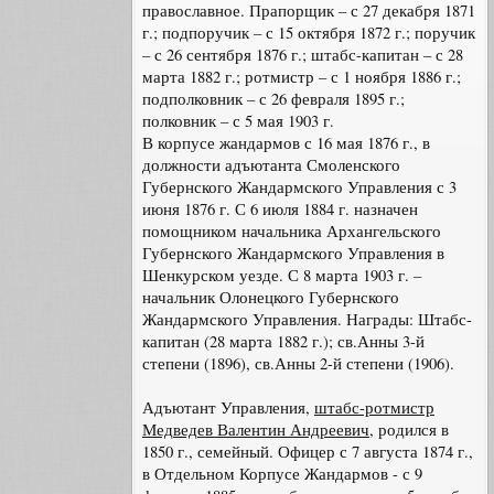
православное. Прапорщик – с 27 декабря 1871
г.; подпоручик – с 15 октября 1872 г.; поручик
– с 26 сентября 1876 г.; штабс-капитан – с 28
марта 1882 г.; ротмистр – с 1 ноября 1886 г.;
подполковник – с 26 февраля 1895 г.;
полковник – с 5 мая 1903 г.
В корпусе жандармов с 16 мая 1876 г., в
должности адъютанта Смоленского
Губернского Жандармского Управления с 3
июня 1876 г. С 6 июля 1884 г. назначен
помощником начальника Архангельского
Губернского Жандармского Управления в
Шенкурском уезде. С 8 марта 1903 г. –
начальник Олонецкого Губернского
Жандармского Управления. Награды: Штабс-
капитан (28 марта 1882 г.); св.Анны 3-й
степени (1896), св.Анны 2-й степени (1906).
Адъютант Управления,
штабс-ротмистр
Медведев Валентин Андреевич
, родился в
1850 г., семейный. Офицер с 7 августа 1874 г.,
в Отдельном Корпусе Жандармов - с 9