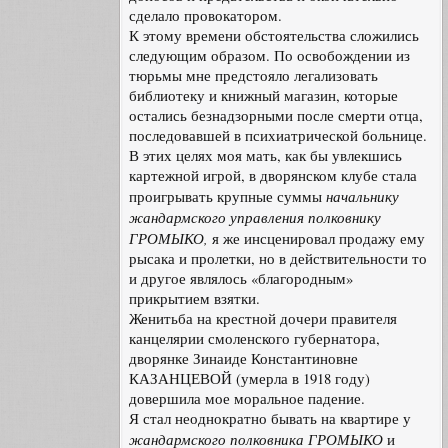
сделало провокатором.
К этому времени обстоятельства сложились
следующим образом. По освобождении из
тюрьмы мне предстояло легализовать
библиотеку и книжный магазин, которые
остались безнадзорными после смерти отца,
последовавшей в психиатрической больнице.
В этих целях моя мать, как бы увлекшись
картежной игрой, в дворянском клубе стала
начальнику
проигрывать крупные суммы
жандармского управления полковнику
ГРОМЫКО,
я же инсценировал продажу ему
рысака и пролетки, но в действительности то
и другое являлось «благородным»
прикрытием взятки.
Женитьба на крестной дочери правителя
канцелярии смоленского губернатора,
дворянке Зинаиде Константиновне
КАЗАНЦЕВОЙ (умерла в 1918 году)
довершила мое моральное падение.
Я стал неоднократно бывать на квартире у
жандармского полковника ГРОМЫКО
и