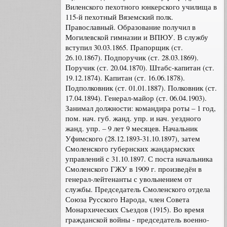
Виленского пехотного юнкерского училища в
115-й пехотный Вяземский полк.
Православный. Образование получил в
Могилевской гимназии и ВПЮУ. В службу
вступил 30.03.1865. Прапорщик (ст.
26.10.1867). Подпоручик (ст. 28.03.1869).
Поручик (ст. 20.04.1870). Штабс-капитан (ст.
19.12.1874). Капитан (ст. 16.06.1878).
Подполковник (ст. 01.01.1887). Полковник (ст.
17.04.1894). Генерал-майор (ст. 06.04.1903).
Занимал должности: командира роты – 1 год,
пом. нач. губ. жанд. упр. и нач. уездного
жанд. упр. – 9 лет 9 месяцев. Начальник
Уфимского (28.12.1893-31.10.1897), затем
Смоленского губернских жандармских
управлений с 31.10.1897. С поста начальника
Смоленского ГЖУ в 1909 г. произведён в
генерал-лейтенанты с увольнением от
службы. Председатель Смоленского отдела
Союза Русского Народа, член Совета
Монархических Съездов (1915). Во время
гражданской войны - председатель военно-