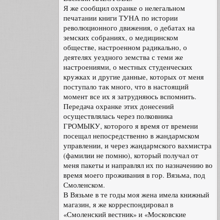
Я же сообщил охранке о нелегальном
печатании книги ТУНА по истории
революционного движения, о дебатах на
земских собраниях, о медицинском
обществе, настроенном радикально, о
деятелях уездного земства с теми же
настроениями, о местных студенческих
кружках и другие данные, которых от меня
поступало так много, что в настоящий
момент все их я затрудняюсь вспомнить.
Передача охранке этих донесений
осуществлялась через полковника
ГРОМЫКУ, которого я время от времени
посещал непосредственно в жандармском
управлении, и через жандармского вахмистра
(фамилии не помню), который получал от
меня пакеты и направлял их по назначению во
время моего проживания в гор. Вязьма, под
Смоленском.
В Вязьме в те годы моя жена имела книжный
магазин, я же корреспондировал в
«Смоленский вестник» и «Московские