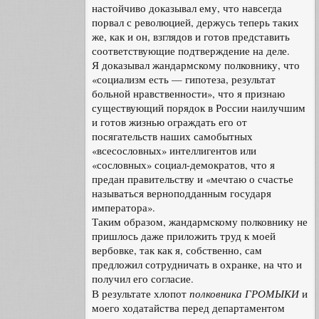
настойчиво доказывал ему, что навсегда
порвал с революцией, держусь теперь таких
же, как и он, взглядов и готов представить
соответствующие подтверждение на деле.
Я доказывал жандармскому полковнику, что
«социализм есть — гипотеза, результат
больной нравственности», что я признаю
существующий порядок в России наилучшим
и готов жизнью ограждать его от
посягательств наших самобытных
«всесословных» интеллигентов или
«сословных» социал-демократов, что я
предан правительству и «мечтаю о счастье
называться верноподданным государя
императора».
Таким образом, жандармскому полковнику не
пришлось даже приложить труд к моей
вербовке, так как я, собственно, сам
предложил сотрудничать в охранке, на что и
получил его согласие.
полковника ГРОМЫКИ
В результате хлопот
и
моего ходатайства перед департаментом