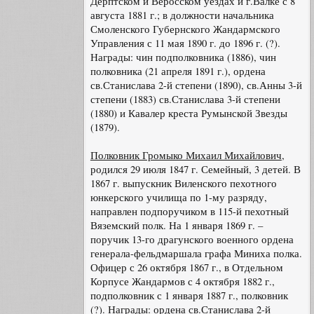
Дерптском и Веросском уездах и г.Валке с 8
августа 1881 г.; в должности начальника
Смоленского Губернского Жандармского
Управления с 11 мая 1890 г. до 1896 г. (?).
Награды: чин подполковника (1886), чин
полковника (21 апреля 1891 г.), ордена
св.Станислава 2-й степени (1890), св.Анны 3-й
степени (1883) св.Станислава 3-й степени
(1880) и Кавалер креста Румынской Звезды
(1879).
Полковник Громыко Михаил Михайлович
,
родился 29 июля 1847 г. Семейный, 3 детей. В
1867 г. выпускник Виленского пехотного
юнкерского училища по 1-му разряду,
направлен подпоручиком в 115-й пехотный
Вяземский полк. На 1 января 1869 г. –
поручик 13-го драгунского военного ордена
генерала-фельдмаршала графа Миниха полка.
Офицер с 26 октября 1867 г., в Отдельном
Корпусе Жандармов с 4 октября 1882 г.,
подполковник с 1 января 1887 г., полковник
(?). Награды: ордена св.Станислава 2-й