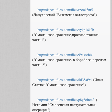
http://depositfiles.com/files/rzcok3nt5
(Лапуховский "Вяземская катастрофа")
http://depositfiles.com/files/vykp14k2b
("Смоленское сражение,противостояние
часть1")
http://depositfiles.com/files/99cxsrhiz
("Смоленское сражение. в борьбе за перелом
часть 2")
http://depositfiles.com/files/ikl38si9d
(Иван
Статюк "Смоленское сражение")
http://depositfiles.com/files/p8g8olnm2
(
Истомин "Смоленская наступательная
операция")