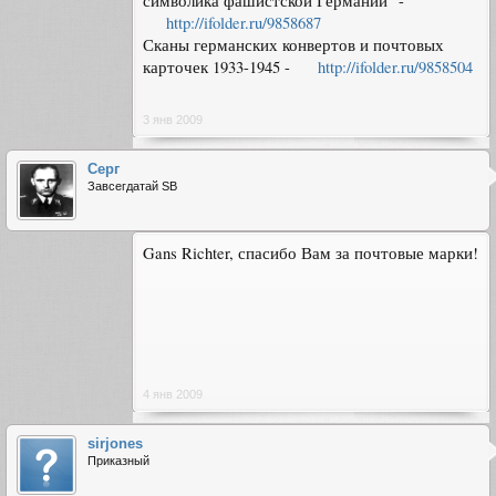
символика фашистской Германии" -
http://ifolder.ru/9858687
Сканы германских конвертов и почтовых
карточек 1933-1945 -
http://ifolder.ru/9858504
3 янв 2009
Серг
Завсегдатай SB
Gans Richter, спасибо Вам за почтовые марки!
4 янв 2009
sirjones
Приказный