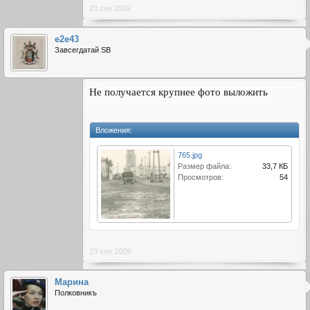
23 сен 2009
e2e43
Завсегдатай SB
Не получается крупнее фото выложить
Вложения:
765.jpg
Размер файла:
33,7 КБ
Просмотров:
54
23 сен 2009
Марина
Полковникъ