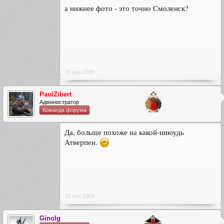
а нижнее фото - это точно Смоленск?
15 сен 2009
PaulZibert
Администратор
Команда форума
Да, больше похоже на какой-ниюудь
Атверпен.
15 сен 2009
Ginolg