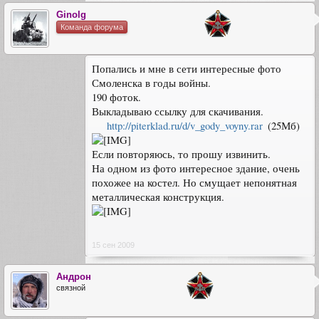
Ginolg
Команда форума
Попались и мне в сети интересные фото
Смоленска в годы войны.
190 фоток.
Выкладываю ссылку для скачивания.
http://piterklad.ru/d/v_gody_voyny.rar
(25Мб)
Если повторяюсь, то прошу извинить.
На одном из фото интересное здание, очень
похожее на костел. Но смущает непонятная
металлическая конструкция.
15 сен 2009
Андрон
связной