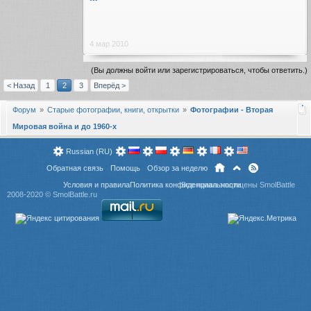
4 мар 2010
(Вы должны войти или зарегистрироваться, чтобы ответить.)
< Назад
1
2
3
Вперёд >
Форум
Старые фотографии, книги, открытки
Фотографии - Вторая
Мировая война и до 1960-х
Russian (RU)
Обратная связь
Помощь
Обзор за неделю
Условия и правила
Политика конфиденциальности
Все права защищены SmolBattle
2008-2020 ©
SmolBattle.ru