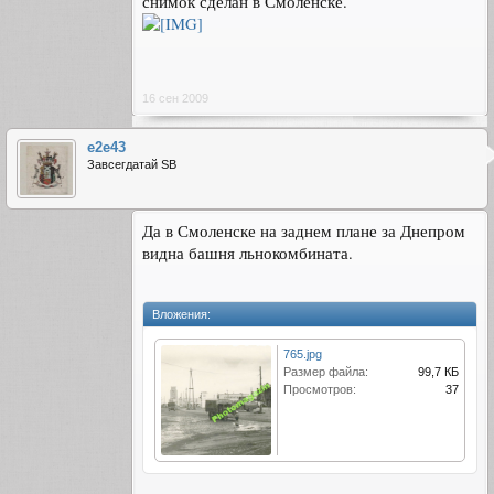
снимок сделан в Смоленске.
16 сен 2009
e2e43
Завсегдатай SB
Да в Смоленске на заднем плане за Днепром
видна башня льнокомбината.
Вложения:
765.jpg
Размер файла:
99,7 КБ
Просмотров:
37