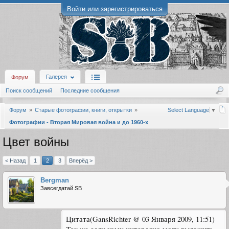
Войти или зарегистрироваться
Галерея
Форум
Поиск сообщений
Последние сообщения
Форум
Старые фотографии, книги, открытки
Select Language
▼
Фотографии - Вторая Мировая война и до 1960-х
Цвет войны
< Назад
1
2
3
Вперёд >
Bergman
Завсегдатай SB
Цитата(GansRichter @ 03 Января 2009, 11:51)