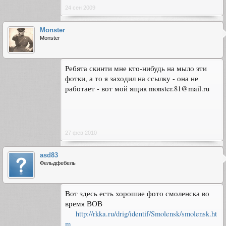
24 сен 2009
Monster
Monster
Ребята скинти мне кто-нибудь на мыло эти
фотки, а то я заходил на ссылку - она не
работает - вот мой ящик monster.81@mail.ru
27 фев 2010
asd83
Фельдфебель
Вот здесь есть хорошие фото смоленска во
время ВОВ
http://rkka.ru/drig/identif/Smolensk/smolensk.ht
m