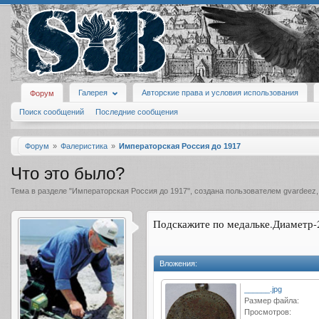
Галерея
Авторские права и условия использования
Форум
Поиск сообщений
Последние сообщения
Форум
Фалеристика
Императорская Россия до 1917
Что это было?
Тема в разделе "
Императорская Россия до 1917
", создана пользователем
gvardeez
Подскажите по медальке.Диаметр-
Вложения:
______.jpg
Размер файла:
Просмотров: