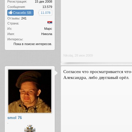
Регистрация:
15 дек 2008
Сообщения:
13.579
Спасибо SB:
11.078
Отзывы:
241
Страна:
Из:
Марс
Имя:
Никола
Интересы:
Пока в поиске интересов.
Nikolaj
,
28 июн 2009
Согласен что просматривается что
Александра, либо двуглавый орёл.
smol 76
.