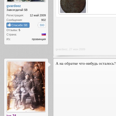
gvardeez
Завсегдатай SB
Регистрация:
12 май 2009
Сообщения:
902
Спасибо SB:
300
Отзывы:
5
Страна:
Из:
провинция
gvardeez
,
27 июн 2009
А на обратке что-нибудь осталось
jus.74