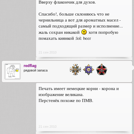
Вверху флакончик для духов.
Спасибо!, больше склоняюсь что не
чернильница а вот для ароматных масел -
самый подходящий размер и исполнение...
жаль сохран никакой
хотя попробую
помахать киянкой :lol: beer
21 сен 2010
redflag
рядовой запаса
Печать имеет немецкие корни - корона и
изображение великана.
Перстенёк похоже по ПМВ.
21 сен 2010