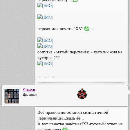
первая моя печать "ХЗ"
...
сопутка - мятый перстенёк. - католик жил на
хуторке ???
20 сен 2010
Slawur
Диссидент
Всё правильно-останки симпатичной
чернильницы...жаль её...
А вот печатка зачётная!ХЗ-готовый ответ на
все вопросы