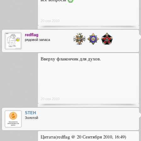
20 сен 2010
redflag
рядовой запаса
Вверху флакончик для духов.
20 сен 2010
STEH
Золотой
Цитата(redflag @ 20 Сентября 2010, 16:49)