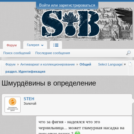
Войти или зарегистрироваться
Галерея
Форум
Поиск сообщений
Последние сообщения
Форум
Антиквариат и коллекционирование
Общий
Select Language
▼
раздел. Идентификация
Шмурдёвины в определение
STEH
Золотой
что за фигня - надеялся что это
чернильница... может гламурная насадка на
перьевую ручку ?